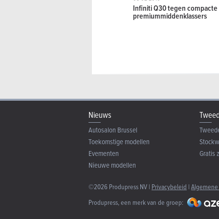
Infiniti Q30 tegen compacte
premiummiddenklassers
Nieuws
Tweed
Autosalon Brussel
Tweed
Toekomstige modellen
Stock
Evementen
Gratis 
Nieuwe modellen
©2026 Produpress NV |
Privacybeleid
|
Algemene
Produpress, een merk van de groep: