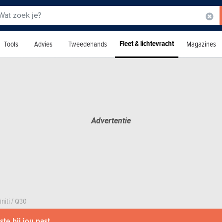
Fleet & lichtevracht
Tools
Advies
Tweedehands
Magazines
initi
/
Q30
te bij jou past