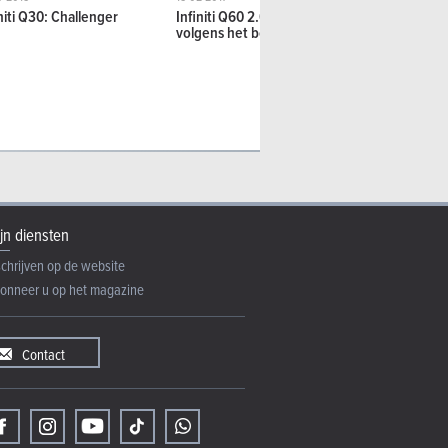
initi Q30: Challenger
Infiniti Q60 2.0t : Een coupé
BMW 320d, I
volgens het boekje
Jaguar XE 2
jn diensten
schrijven op de website
onneer u op het magazine
Contact