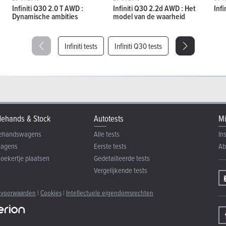
Infiniti Q30 2.0 T AWD :
Infiniti Q30 2.2d AWD : Het
Inf
Dynamische ambities
model van de waarheid
Infiniti tests
Infiniti Q30 tests
ehands & Stock
Autotests
Mi
ehandswagens
Alle tests
In
wagens
Eerste tests
Ab
zoekertje plaatsen
Gedetailleerde tests
Vergelijkende tests
 voorwaarden
|
Cookies
|
Intellectuele eigendomsrechten