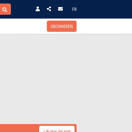
FR
ABONNEREN
> Ik doe de test