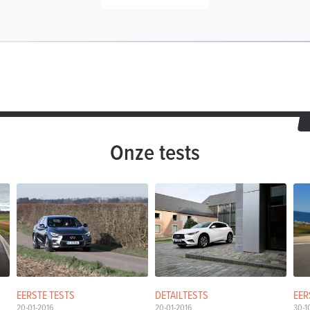
Onze tests
EERSTE TESTS
DETAILTESTS
EER
20-01-2016
20-01-2016
30-1