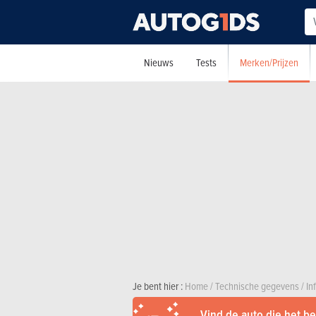
Merken/Prijzen
Nieuws
Tests
Je bent hier :
Home
/
Technische gegevens
/
Inf
Vind de auto die het bes