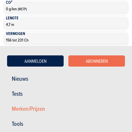
CO²
0 g/km
(WLTP)
LENGTE
4,7 m
VERMOGEN
156 tot 231 Ch
KOFFERVOLUME
0 l
AANMELDEN
ABONNEREN
AANTAL VERSIES
8
Nieuws
Meer weten
Tests
Merken/Prijzen
Tools
Zie oudere modellen