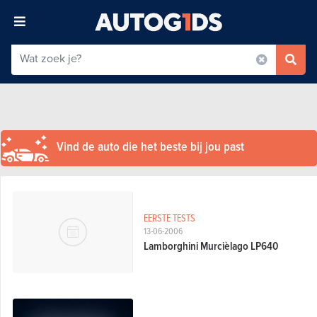
Vind de auto die het beste bij jou past
EERSTE TESTS
13-06-2006
Lamborghini Murcièlago LP640