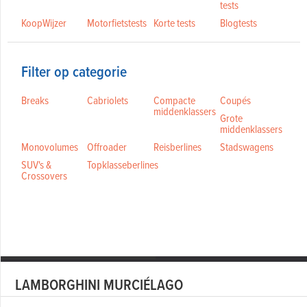
tests
KoopWijzer
Motorfietstests
Korte tests
Blogtests
Filter op categorie
Breaks
Cabriolets
Compacte
Coupés
middenklassers
Grote
middenklassers
Monovolumes
Offroader
Reisberlines
Stadswagens
SUV's &
Topklasseberlines
Crossovers
LAMBORGHINI MURCIÉLAGO