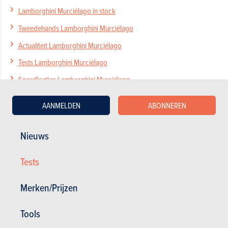
Lamborghini Murciélago in stock
Tweedehands Lamborghini Murciélago
Actualiteit Lamborghini Murciélago
Tests Lamborghini Murciélago
Specificaties Lamborghini Murciélago
AANMELDEN
ABONNEREN
Nieuws
Nieuws
Mijn diensten
Tweedehands & Stock
Inschrijven op de website
Tests
Abonneer u op het magazine
Autotests
Merken/Prijzen
Contact
©2026 Produpress NV | Over ProduPress |
Privacybeleid
|
Algemene voorwaarden
|
Tools
Intellectuele eigendomsrechten