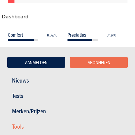
Dashboard
Comfort
Prestaties
8.69/10
8.12/10
Onderhoud
Kost
6.46/10
5.67/10
AANMELDEN
ABONNEREN
Betrouwbaarheid
Gebruiksgemak
7.55/10
8.22/10
Verbruik
Veiligheid
5.6/10
8.48/10
Nieuws
Uitrusting
Wegligging
6.64/10
8.37/10
Tests
Merken/Prijzen
Lijst van modellen over alle generaties
Tools
heen