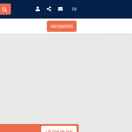
FR
ABONNEREN
> Ik doe de test