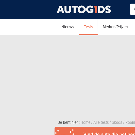
Tests
Nieuws
Merken/Prijzen
Je bent hier :
Home
/
Alle tests
/
Skoda
/
Room
Vind de auto die het best