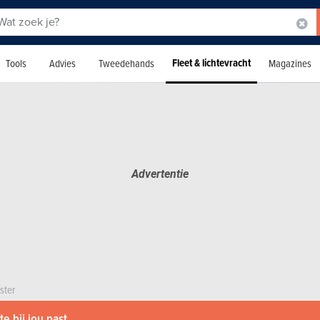
Fleet & lichtevracht
Tools
Advies
Tweedehands
Magazines
ster
e bij jou past