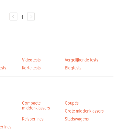
1
Videotests
Vergelijkende tests
ests
Korte tests
Blogtests
Compacte
Coupés
middenklassers
Grote middenklassers
Reisberlines
Stadswagens
rlines