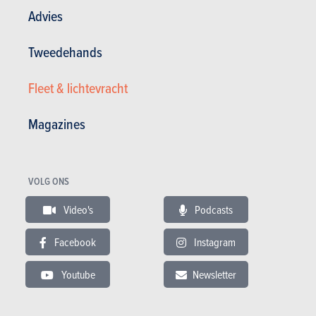
Advies
Tweedehands
Fleet & lichtevracht
Magazines
Monovolumes
VOLG ONS
Skoda
Video's
Podcasts
Roomster (2006)
Facebook
Instagram
NIET MEER BESCHIKBAAR
Youtube
Newsletter
KIES EEN BRANDSTOF