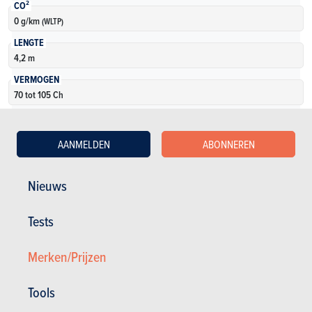
CO²
0 g/km
(WLTP)
LENGTE
4,2 m
VERMOGEN
70 tot 105 Ch
KOFFERVOLUME
450 tot 1555 l
AANMELDEN
ABONNEREN
AANTAL VERSIES
5
Nieuws
Meer weten
Tests
Merken/Prijzen
Tools