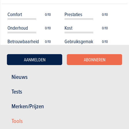
Comfort
Prestaties
0/10
0/10
Onderhoud
Kost
0/10
0/10
Betrouwbaarheid
Gebruiksgemak
0/10
0/10
Verbruik
Veiligheid
0/10
0/10
AANMELDEN
ABONNEREN
Uitrusting
Wegligging
0/10
0/10
Nieuws
Tests
Lijst van modellen over alle generaties
Merken/Prijzen
heen
Tools