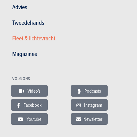
Advies
Tweedehands
Fleet & lichtevracht
Magazines
Tevredenheid eigenaar :
16/20
Algemene tevredenheid :
15.73 / 20
124 500 km - 8 l/100km
VOLG ONS
Video's
Podcasts
13.08.2015
Facebook
Instagram
Volvo V60 - D2 Momentum (2010)
Youtube
Newsletter