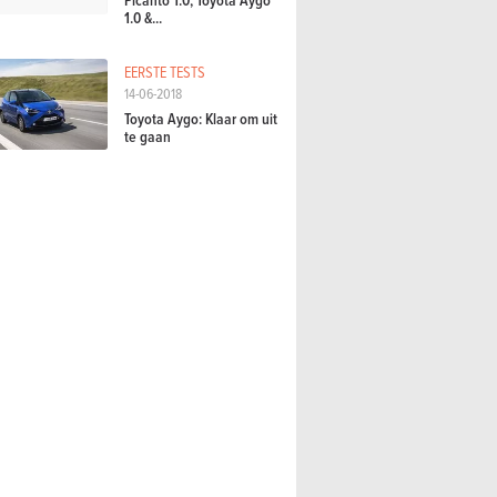
1.0 &...
EERSTE TESTS
14-06-2018
Toyota Aygo: Klaar om uit
te gaan