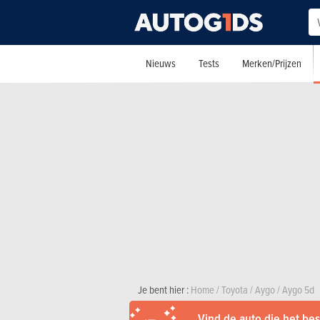
Nieuws
Tests
Merken/Prijzen
Je bent hier :
Home
/
Toyota
/
Aygo
/
Aygo 5d
Vind de auto die het best