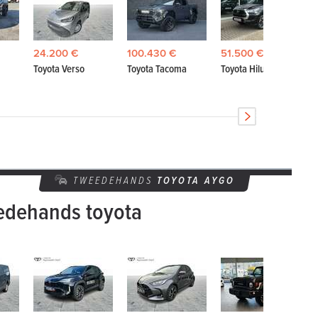
24.200 €
100.430 €
51.500 €
Toyota Verso
Toyota Tacoma
Toyota Hilux
TWEEDEHANDS
TOYOTA
AYGO
edehands toyota