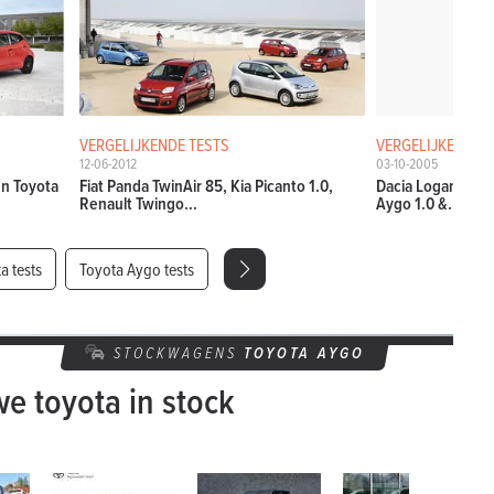
VERGELIJKENDE TESTS
VERGELIJKENDE 
12-06-2012
03-10-2005
en Toyota
Fiat Panda TwinAir 85, Kia Picanto 1.0,
Dacia Logan 1.4, 
Renault Twingo...
Aygo 1.0 &...
a tests
Toyota Aygo tests
STOCKWAGENS
TOYOTA
AYGO
e toyota in stock