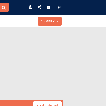
FR
ABONNEREN
> Ik doe de test