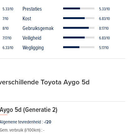
Prestaties
5.33/10
5.33/10
Kost
7/10
6.83/10
Gebruiksgemak
8/10
8.17/10
Veiligheid
7.17/10
6.83/10
Wegligging
6.33/10
5.17/10
verschillende Toyota Aygo 5d
Aygo 5d (Generatie 2)
Algemene tevredenheid :
-/20
Gem. verbruik (l/100km) :
-