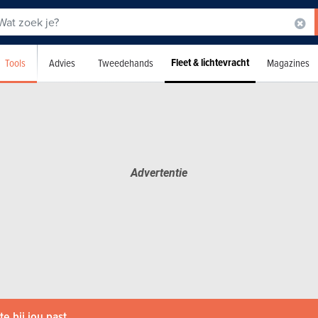
Fleet & lichtevracht
Tools
Advies
Tweedehands
Magazines
e bij jou past