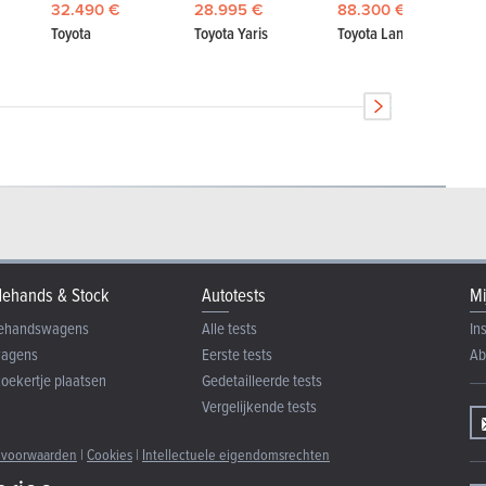
32.490 €
28.995 €
88.300 €
Toyota
Toyota Yaris
Toyota Land Cruiser
ehands & Stock
Autotests
Mi
ehandswagens
Alle tests
In
wagens
Eerste tests
Ab
zoekertje plaatsen
Gedetailleerde tests
Vergelijkende tests
 voorwaarden
|
Cookies
|
Intellectuele eigendomsrechten