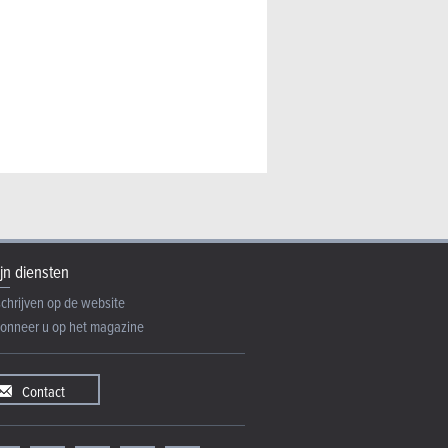
51.900 €
24.200 €
100.430 €
51.500 
Toyota Hilux
Toyota Verso
Toyota Tacoma
Toyota Hil
jn diensten
schrijven op de website
onneer u op het magazine
Contact