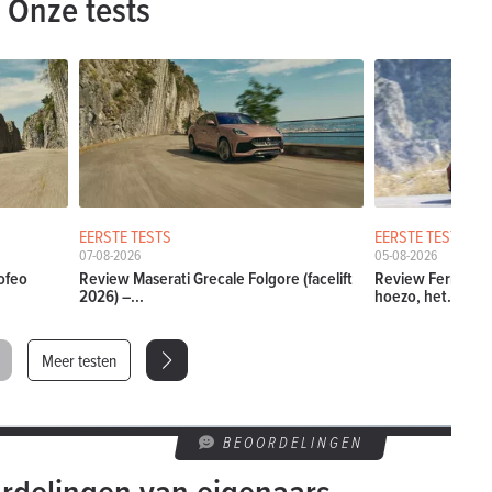
Onze tests
EERSTE TESTS
EERSTE TESTS
07-08-2026
05-08-2026
ofeo
Review Maserati Grecale Folgore (facelift
Review Ferrari Am
2026) –...
hoezo, het...
Meer testen
BEOORDELINGEN
rdelingen van eigenaars