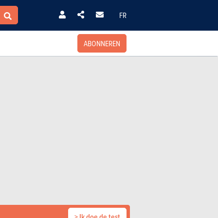
FR
ABONNEREN
> Ik doe de test