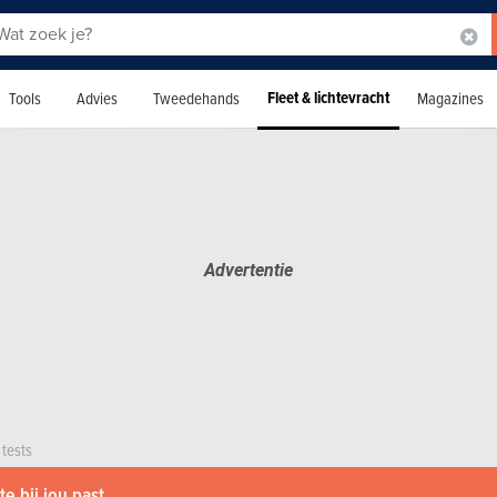
Fleet & lichtevracht
Tools
Advies
Tweedehands
Magazines
 tests
e bij jou past