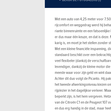
Met een auto van 4,25 meter voor 7.50
rijcomfort en weggedrag werd hij behand
riante binnenruimte en een fatsoenlijke
er dus maar één keuze, en dat is deze. 
karig is, en moet je het stellen zonder 
Met een kleine financiële inspanning, di
standaard beschikt over een bekrachtigd
veel flexibeler (dankzij de verschuifba
levendiger, dankzij de kleine motor di
meeste waar voor zijn geld en wint da
Achter dit duo volgt de Picanto. Hij pak
het tweede afwerkingsniveau kiezen om
rijplezier in het dagelijkse verkeer. M
beperkt zijn, is het hem vergeven. Het
van de Citroën C1 en de Peugeot 107 ove
en dus erg handig in de stad, maar hee