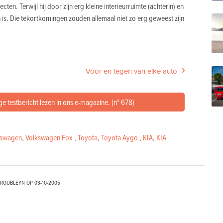
en. Terwijl hij door zijn erg kleine interieurruimte (achterin) en
 is. Die tekortkomingen zouden allemaal niet zo erg geweest zijn
Voor en tegen van elke auto
ge testbericht lezen in ons e-magazine. (n° 678)
kswagen
,
Volkswagen Fox
,
Toyota
,
Toyota Aygo
,
KIA
,
KIA
TROUBLEYN OP
03-10-2005