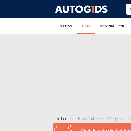
Tests
Nieuws
Merken/Prijzen
Je bent hier :
Home
/
Alle tests
/
Vergelijkende
Vind de auto die het best