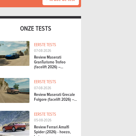
ONZE TESTS
EERSTE TESTS
07-08-2026
Review Maserati
GranTurismo Trofeo
(facelift 2026) –...
EERSTE TESTS
07-08-2026
Review Maserati Grecale
Folgore (facelift 2026) –...
EERSTE TESTS
05-08-2026
Review Ferrari Amalfi
Spider (2026) - hoezo,