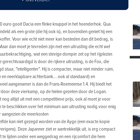
0 euro gooit Dacia een flinke knuppel in het hoenderhok. Qua
eld als een grote (die hij ook is), en bovendien geniet hij een
 koffer. Voor wie echt niet meer kan besteden dan dit bedrag, is
Maar dan moet je tevreden zijn met een uitrusting die echt wel
stuurbekrachtiging, wat een stevige domper zet op het rijplezier.
e gerechtvaardigd is door de rijkere uitrusting, is de Fox, die
 stuur, "intelligenter". Hij is compacter, maar niet minder ruim,
re en neerklapbare achterbank... ook al standaard) en
e veel aangenamer is dan de Frans-Roemeense 1.4. Hij biedt het
ardoor deze vierkamp, op de hielen gezeten door de Logan.
t nog altijd uit met een competitieve prijs, ook al moet je voor
 te beschikken over het minimum aan uitrusting nodig voor enig
aar aangezien de meerkosten
zelfde kan niet gezegd worden van de Aygo (een exacte kopie
rigens). Deze Japanner ziet er aantrekkelijk uit, is erg compact
ft te lijden onder een weggedrag en een rijcomfort die hem