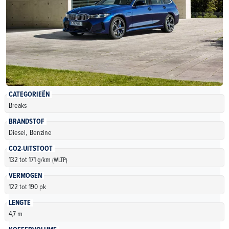
CATEGORIEËN
Breaks
BRANDSTOF
Diesel,
Benzine
CO2-UITSTOOT
132 tot 171 g/km
(WLTP)
VERMOGEN
122 tot 190 pk
LENGTE
4,7 m