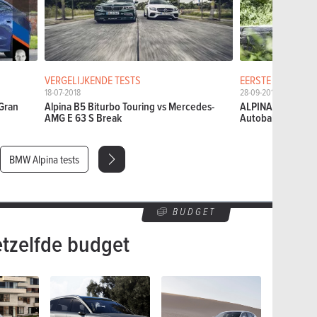
VERGELIJKENDE TESTS
EERSTE TESTS
18-07-2018
28-09-2016
Gran
Alpina B5 Biturbo Touring vs Mercedes-
ALPINA B7 Biturbo
AMG E 63 S Break
Autobahn
BMW Alpina tests
BUDGET
etzelfde budget