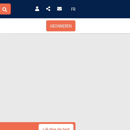
FR
ABONNEREN
> Ik doe de test