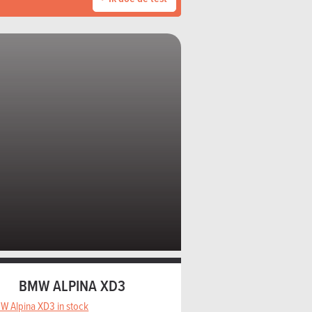
BMW ALPINA XD3
W Alpina XD3 in stock