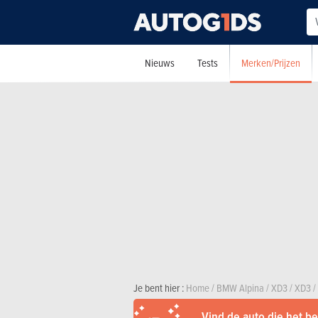
Merken/Prijzen
Nieuws
Tests
Je bent hier :
Home
/
BMW Alpina
/
XD3
/
XD3
/
Vind de auto die het bes