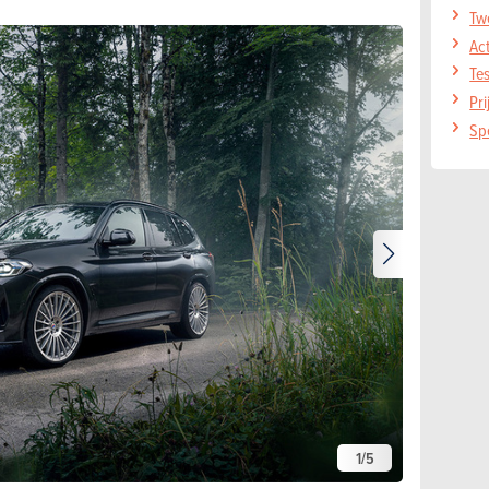
Tw
Ac
Te
Pr
Sp
1
/
5