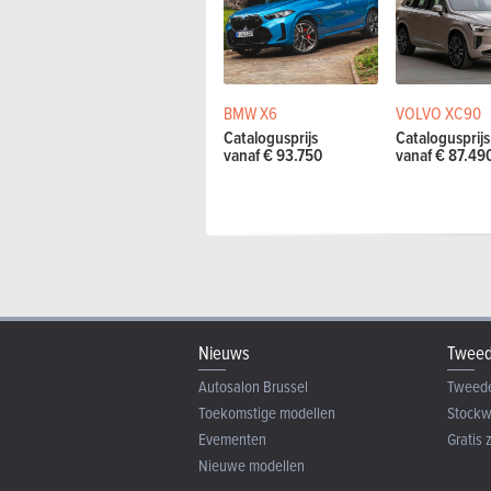
BMW X6
VOLVO XC90
Catalogusprijs
Catalogusprijs
vanaf € 93.750
vanaf € 87.49
Nieuws
Tweed
Autosalon Brussel
Tweed
Toekomstige modellen
Stock
Evementen
Gratis 
Nieuwe modellen