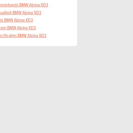
eedehands BMW Alpina XD3
tualiteit BMW Alpina XD3
sts BMW Alpina XD3
ijzen BMW Alpina XD3
ecificaties BMW Alpina XD3