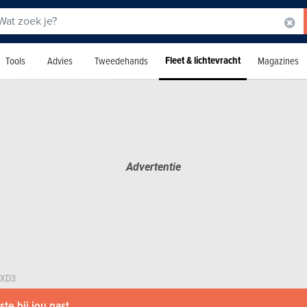
Fleet & lichtevracht
Tools
Advies
Tweedehands
Magazines
XD3
te bij jou past