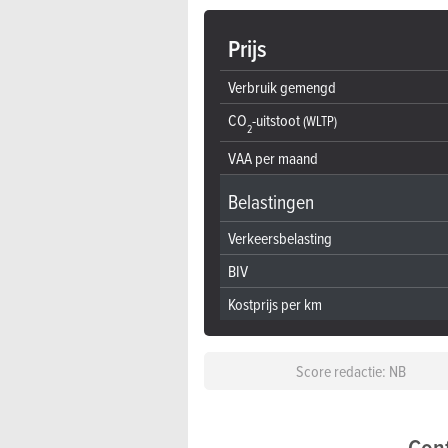
Prijs
Verbruik gemengd
CO
-uitstoot
(WLTP)
2
VAA per maand
Belastingen
Verkeersbelasting
BIV
Kostprijs per km
Score redactie: NB
Conf