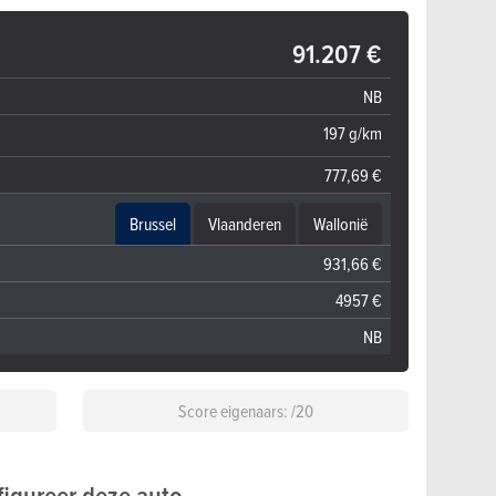
91.207 €
NB
197 g/km
777,69 €
Brussel
Vlaanderen
Wallonië
931,66 €
4957 €
NB
Score eigenaars: /20
igureer deze auto