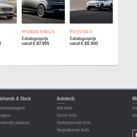
HYUNDAI IONIQ 9
POLESTAR 3
Catalogusprijs
Catalogusprijs
0
vanaf € 87.995
vanaf € 88.900
ehands & Stock
Autotests
Mi
ehandswagens
Alle tests
In
wagens
Eerste tests
Ab
zoekertje plaatsen
Gedetailleerde tests
Vergelijkende tests