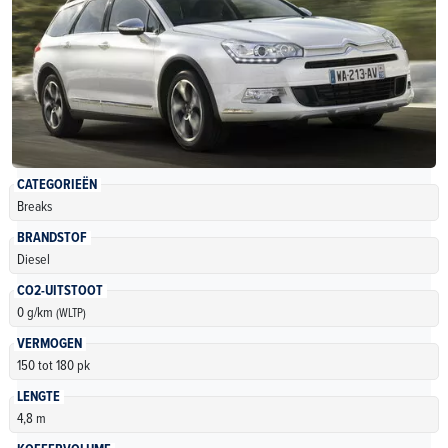
CATEGORIEËN
Breaks
BRANDSTOF
Diesel
CO2-UITSTOOT
0 g/km
(WLTP)
VERMOGEN
150 tot 180 pk
LENGTE
4,8 m