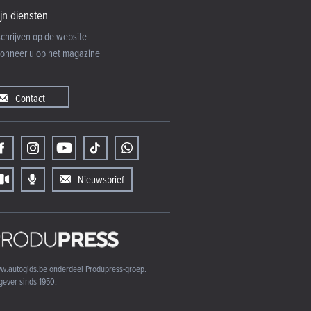
jn diensten
schrijven op de website
onneer u op het magazine
Contact
Nieuwsbrief
w.autogids.be onderdeel Produpress-groep.
gever sinds 1950.