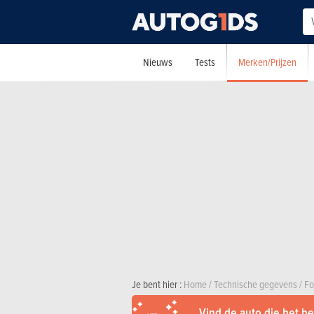
Merken/Prijzen
Nieuws
Tests
Je bent hier :
Home
/
Technische gegevens
/
Fo
Vind de auto die het bes