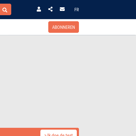
FR
ABONNEREN
> Ik doe de test