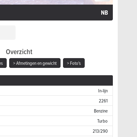
NB
Overzicht
es
> Afmetingen en gewicht
> Foto's
In-lijn
2261
Benzine
Turbo
213/290