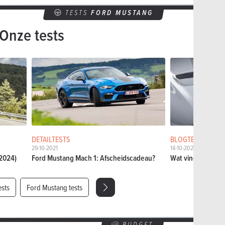
TESTS
FORD MUSTANG
Onze tests
DETAILTESTS
BLOGTESTS
29-10-2021
14-10-2021
2024)
Ford Mustang Mach 1: Afscheidscadeau?
Wat vind ik van d
ests
Ford Mustang tests
BUDGET