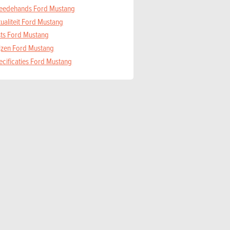
eedehands Ford Mustang
ualiteit Ford Mustang
sts Ford Mustang
ijzen Ford Mustang
ecificaties Ford Mustang