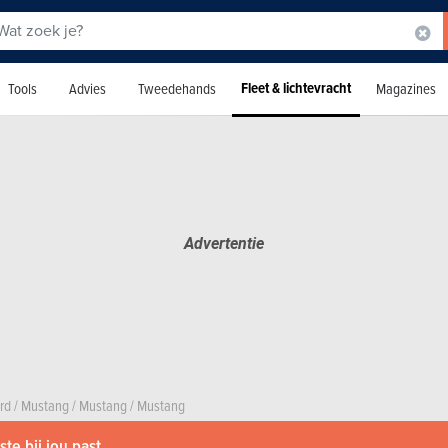
Fleet & lichtevracht
Tools
Advies
Tweedehands
Magazines
rd
/
Mustang
/
Mustang
/
Mustang
te bij jou past