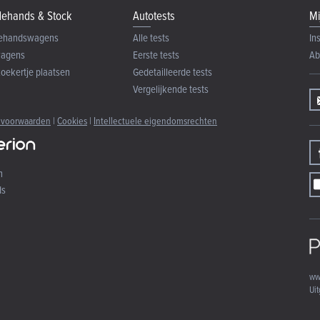
ehands & Stock
Autotests
Mi
ehandswagens
Alle tests
In
wagens
Eerste tests
Ab
zoekertje plaatsen
Gedetailleerde tests
Vergelijkende tests
 voorwaarden
|
Cookies
|
Intellectuele eigendomsrechten
n
ds
ww
Uit