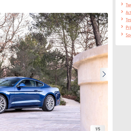
Tw
Act
Te
Pr
Sp
1
/
5