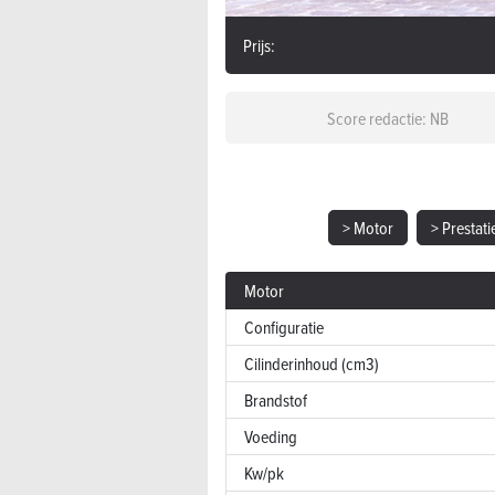
Prijs:
Score redactie: NB
> Motor
> Prestati
Motor
Configuratie
Cilinderinhoud (cm3)
Brandstof
Voeding
Kw/pk