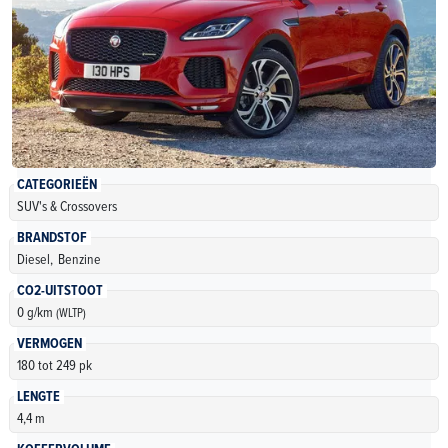
CATEGORIEËN
SUV's & Crossovers
BRANDSTOF
Diesel,
Benzine
CO2-UITSTOOT
0 g/km
(WLTP)
VERMOGEN
180 tot 249 pk
LENGTE
4,4 m