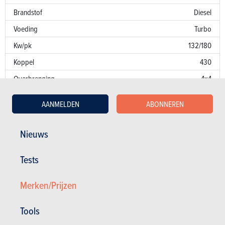
Brandstof
Diesel
Voeding
Turbo
Kw/pk
132/180
Koppel
430
Overbrenging
4x4
Versnellingsbak
Man. 6 bak
AANMELDEN
ABONNEREN
Emissienorm
AN
CO
-uitstoot
149 g/km
Nieuws
2
Fiscaal vermogen
11
Tests
Garantie
Merken/Prijzen
Lakfouten
Roest
6 jaar
Tools
Onderdelen / uren
3 jaar