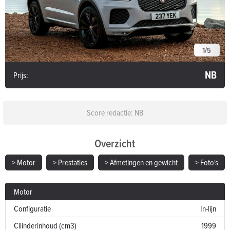
1
/
5
NB
Prijs:
Score redactie: NB
Overzicht
> Motor
> Prestaties
> Afmetingen en gewicht
> Foto's
Motor
Configuratie
In-lijn
Cilinderinhoud (cm3)
1999