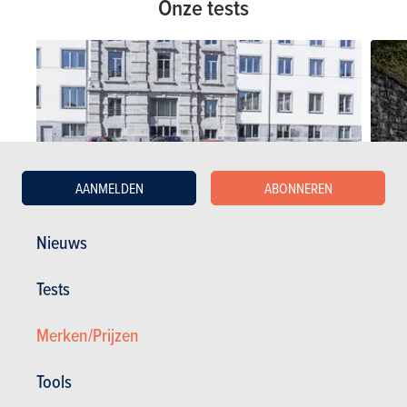
Onze tests
AANMELDEN
ABONNEREN
Nieuws
Tests
VERGELIJKENDE TESTS
DETAI
07-06-2017
26-04-2
Veelzijdige Stadsauto’s : Vernieuwingsdrang
Kia Ri
Merken/Prijzen
Tools
KIA tests
KIA Rio tests