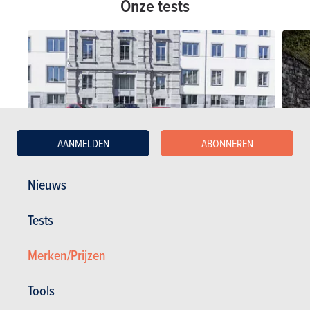
Onze tests
AANMELDEN
ABONNEREN
Nieuws
Tests
VERGELIJKENDE TESTS
DETAI
07-06-2017
26-04-2
Veelzijdige Stadsauto’s : Vernieuwingsdrang
Kia Ri
Merken/Prijzen
Tools
KIA tests
KIA Rio tests