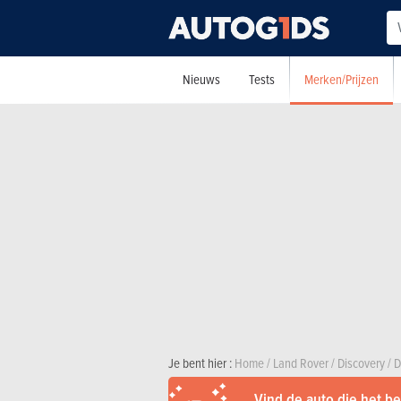
Merken/Prijzen
Nieuws
Tests
Je bent hier :
Home
/
Land Rover
/
Discovery
/
D
Vind de auto die het bes