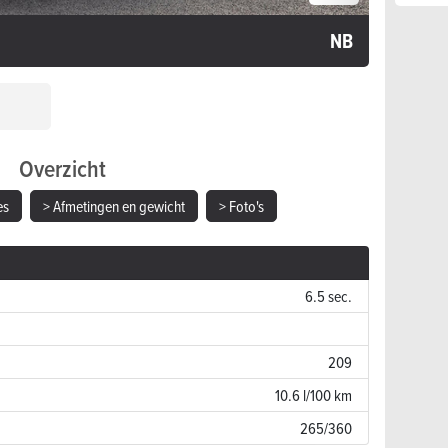
NB
Overzicht
es
> Afmetingen en gewicht
> Foto's
6.5 sec.
209
10.6 l/100 km
265/360