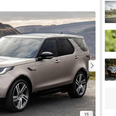
1
/
5