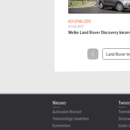
KOOPWIJZER
07-06-2017
Welke Land Rover Discovery kieze
Land Rover te
Nieuws
Tweed
Autosalon Brussel
Tweed
Toekomstige modellen
Stock
Evementen
Gratis 