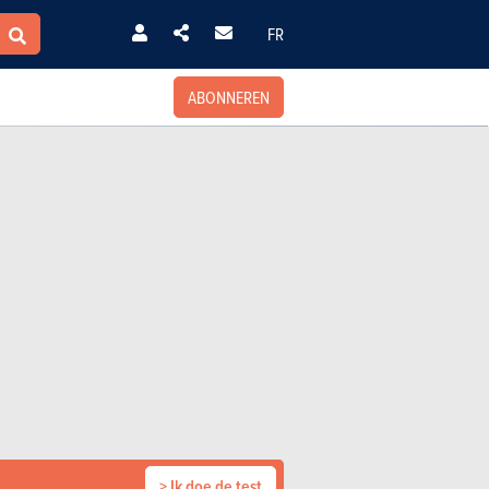
FR
ABONNEREN
> Ik doe de test