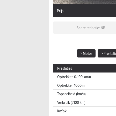
Prijs:
Score redactie: NB
> Motor
> Prestati
Prestaties
Optrekken 0-100 km/u
Optrekken 1000 m
Topsnelheid (km/u)
Verbruik (l/100 km)
Kw/pk