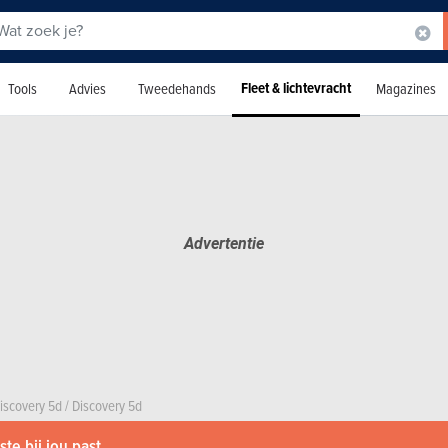
Fleet & lichtevracht
Tools
Advies
Tweedehands
Magazines
iscovery 5d
/
Discovery 5d
te bij jou past