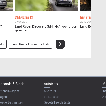
DETAILTESTS
EERSTE TESTS
07-06-2017
22-10-2009
n?
Land Rover Discovery Sd4 : 4x4 voor grote
Land Rover Disco
gezinnen
sts
Land Rover Discovery tests
ehands & Stock
Autotests
Mi
ehandswagens
Alle tests
In
wagens
Eerste tests
Ab
zoekertje plaatsen
Gedetailleerde tests