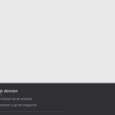
very 4
jn diensten
schrijven op de website
onneer u op het magazine