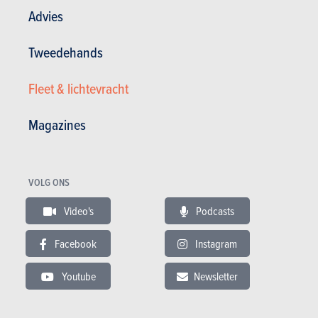
Advies
Testverslagen lezen
Tweedehands
Fleet & lichtevracht
TESTS
MERCEDES-BENZ E-KLASSE
Magazines
Onze tests
VOLG ONS
Video's
Podcasts
Facebook
Instagram
Youtube
Newsletter