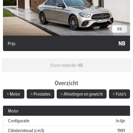
1
/
5
NB
Prijs:
Score redactie: NB
Overzicht
> Motor
> Prestaties
> Afmetingen en gewicht
> Foto's
Motor
Configuratie
In-lijn
Cilinderinhoud (cm3)
1991