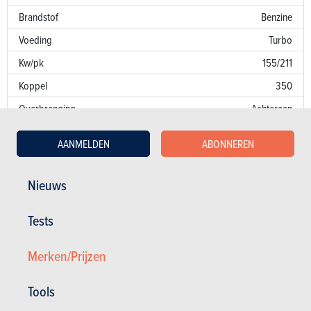
Brandstof
Benzine
Voeding
Turbo
Kw/pk
155/211
Koppel
350
Overbrenging
Achteraan
Versnellingsbak
Auto. 9 bak
AANMELDEN
ABONNEREN
Emissienorm
E6
CO
-uitstoot
132 g/km
Nieuws
2
Fiscaal vermogen
11
Tests
Garantie
Merken/Prijzen
Lakfouten
Roest
30 jaar
Tools
Onderdelen / uren
3 jaar