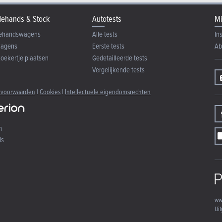
ehands & Stock
Autotests
Mi
ehandswagens
Alle tests
In
wagens
Eerste tests
Ab
zoekertje plaatsen
Gedetailleerde tests
Vergelijkende tests
 voorwaarden
|
Cookies
|
Intellectuele eigendomsrechten
n
ds
ww
Uit