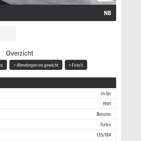
NB
Overzicht
es
> Afmetingen en gewicht
> Foto's
In-lijn
1991
Benzine
Turbo
135/184