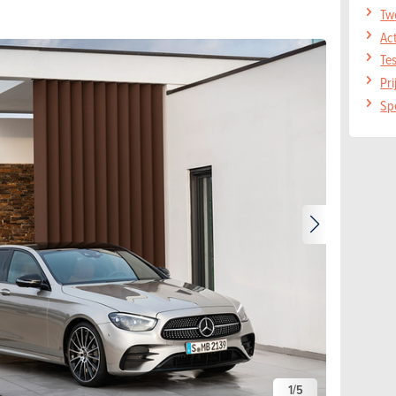
Tw
Act
Te
Pr
Sp
1
/
5