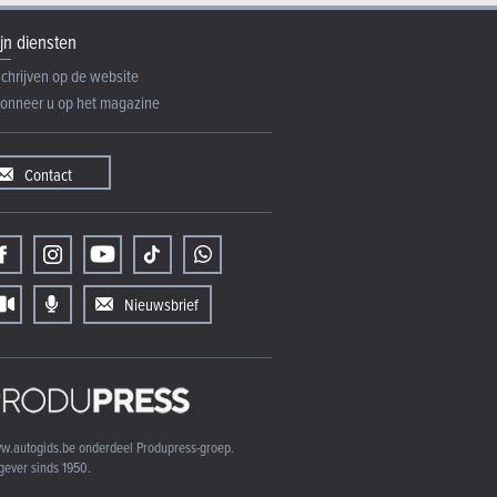
jn diensten
schrijven op de website
onneer u op het magazine
Contact
Nieuwsbrief
w.autogids.be onderdeel Produpress-groep.
gever sinds 1950.