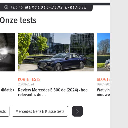
TESTS
MERCEDES-BENZ E-KLASSE
Onze tests
KORTE TESTS
BLOGTESTS
26-08-2024
09-01-2024
 4Matic+
Review Mercedes E 300 de (2024) - hoe
Wat vind ik leuk 
relevant is de ...
nieuwe Mercedes.
ests
Mercedes-Benz E-Klasse tests