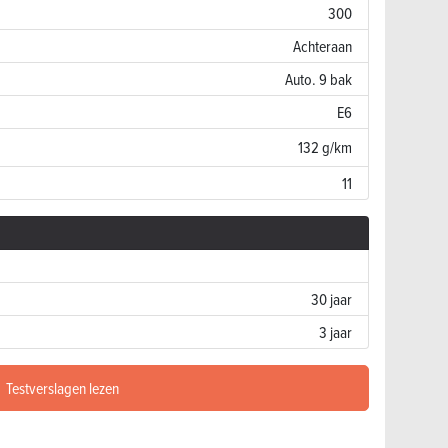
300
Achteraan
Auto. 9 bak
E6
132 g/km
11
30 jaar
3 jaar
Testverslagen lezen