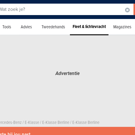
Fleet & lichtevracht
Tools
Advies
Tweedehands
Magazines
rcedes-Benz
/
E-Klasse
/
E-Klasse Berline
/
E-Klasse Berline
te bij jou past