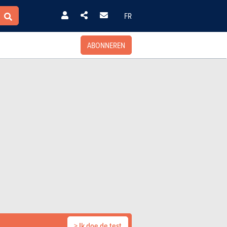
FR
ABONNEREN
> Ik doe de test