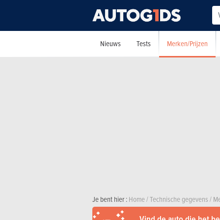
Merken/Prijzen
Nieuws
Tests
Je bent hier :
Home
/
Technische gegevens
/
Me
Vind de auto die het bes