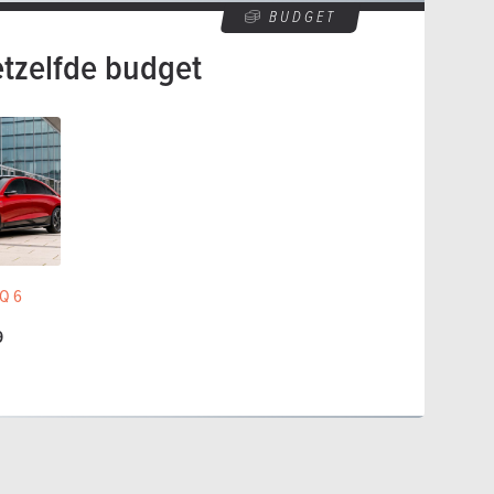
BUDGET
etzelfde budget
Q 6
9