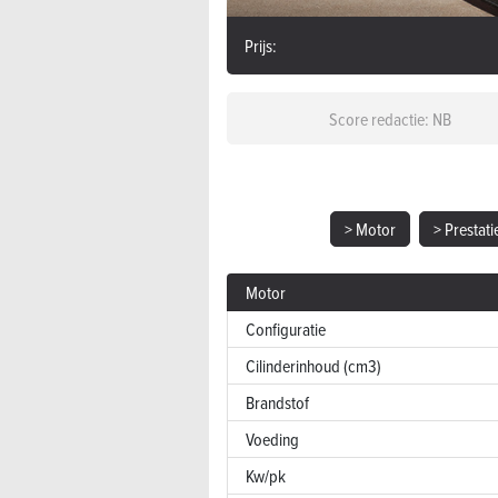
Prijs:
Score redactie: NB
> Motor
> Prestati
Motor
Configuratie
Cilinderinhoud (cm3)
Brandstof
Voeding
Kw/pk