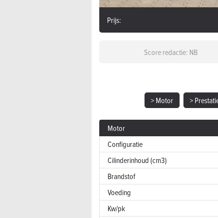
Prijs:
Score redactie: NB
> Motor
> Prestati
Motor
Configuratie
Cilinderinhoud (cm3)
Brandstof
Voeding
Kw/pk