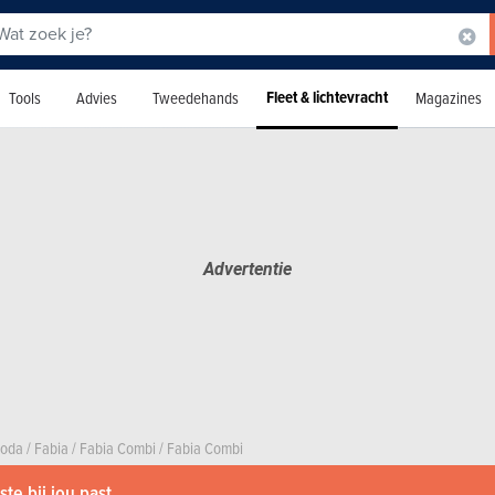
Fleet & lichtevracht
Tools
Advies
Tweedehands
Magazines
oda
/
Fabia
/
Fabia Combi
/
Fabia Combi
te bij jou past