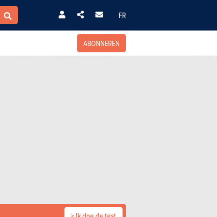
FR
ABONNEREN
> Ik doe de test