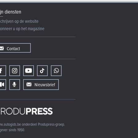
jn diensten
schrijven op de website
onneer u op het magazine
Contact
Nieuwsbrief
w.autogids.be onderdeel Produpress-groep.
gever sinds 1950.