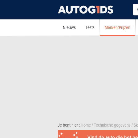
Merken/Prijzen
Nieuws
Tests
Je bent hier :
Home
/
Technische gegevens
/
Sk
Vind de auto die het bes