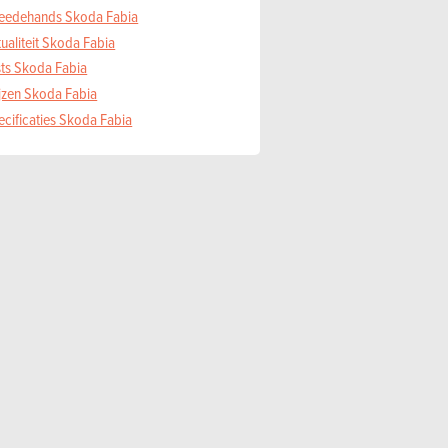
eedehands Skoda Fabia
ualiteit Skoda Fabia
sts Skoda Fabia
ijzen Skoda Fabia
ecificaties Skoda Fabia