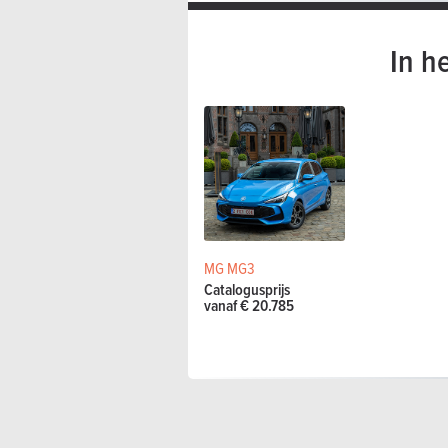
In h
MG MG3
Catalogusprijs
vanaf € 20.785