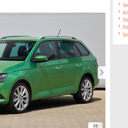
Tw
Act
Te
Pr
Sp
1
/
5