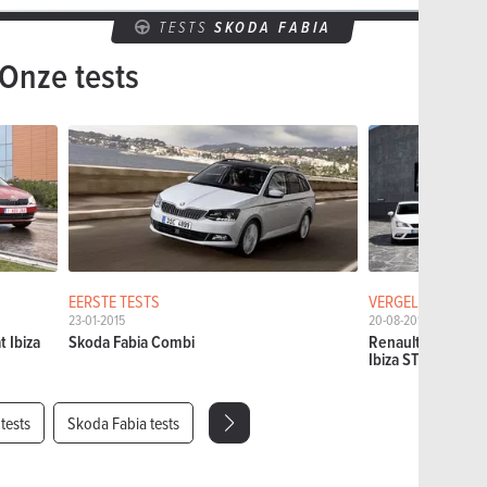
TESTS
SKODA FABIA
Onze tests
EERSTE TESTS
VERGELIJKENDE T
23-01-2015
20-08-2013
t Ibiza
Skoda Fabia Combi
Renault Clio Gran
Ibiza ST 1.6 TDI...
tests
Skoda Fabia tests