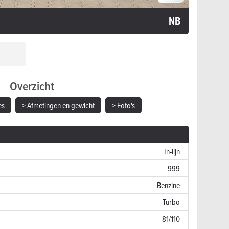
NB
Overzicht
es
> Afmetingen en gewicht
> Foto's
In-lijn
999
Benzine
Turbo
81/110