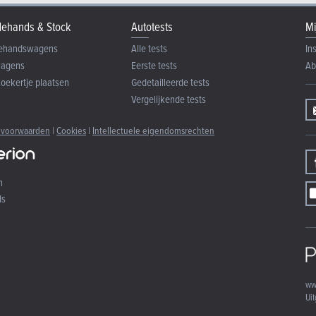
ehands & Stock
Autotests
Mi
ehandswagens
Alle tests
In
wagens
Eerste tests
Ab
zoekertje plaatsen
Gedetailleerde tests
Vergelijkende tests
 voorwaarden
|
Cookies
|
Intellectuele eigendomsrechten
n
ds
ww
Uit