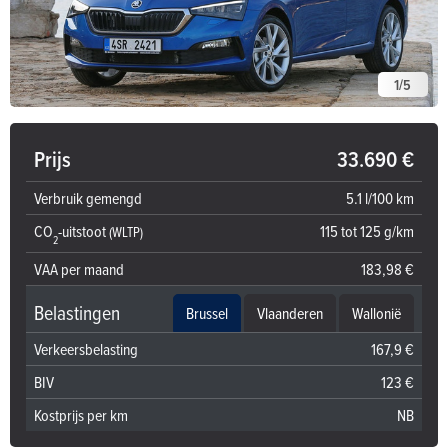
1
/
5
Prijs
33.690 €
Verbruik gemengd
5.1 l/100 km
CO
-uitstoot
115 tot 125 g/km
(WLTP)
2
VAA per maand
183,98 €
Belastingen
Brussel
Vlaanderen
Wallonië
Verkeersbelasting
167,9 €
BIV
123 €
Kostprijs per km
NB