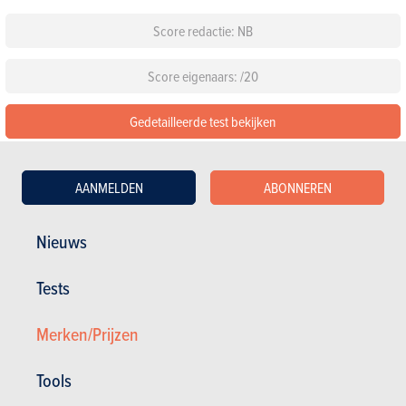
Score redactie: NB
Score eigenaars: /20
Gedetailleerde test bekijken
Configureer deze auto
AANMELDEN
ABONNEREN
Standaarduitrusting
Nieuws
Kies een kleur
Tests
Kies een pack
Merken/Prijzen
Tools
Andere versies tonen