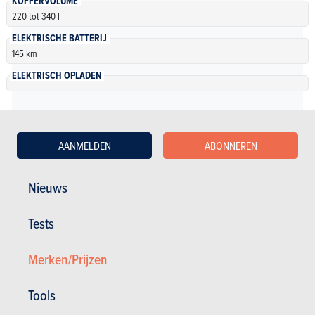
KOFFERVOLUME
220 tot 340 l
ELEKTRISCHE BATTERIJ
145 km
ELEKTRISCH OPLADEN
Elektrisch
AANMELDEN
ABONNEREN
Smart fortwo coupé electric drive Brabus Coupé
Nieuws
NB
| Specificaties
Tests
Automatisch
82 pk
145 km •
3 deuren
2 zitplaatsen
Merken/Prijzen
Smart fortwo coupé electric drive Brabus Coupé
Tools
NB
| Specificaties