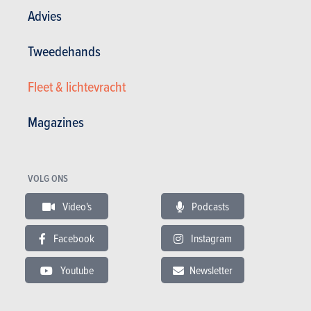
Automatisch
82 pk
145 km •
Advies
3 deuren
2 zitplaatsen
Tweedehands
Smart fortwo coupé electric drive Passion Coupé
Fleet & lichtevracht
NB
| Specificaties
Automatisch
75 pk
145 km •
Magazines
3 deuren
2 zitplaatsen
Meer tonen
Smart fortwo coupé electric drive Passion Coupé
VOLG ONS
NB
| Specificaties
Benzine
Automatisch
75 pk
145 km •
Video's
Podcasts
3 deuren
2 zitplaatsen
Facebook
Instagram
Smart fortwo coupé 1.0 45kW mhd Pure Coupé
Youtube
Newsletter
NB
| Specificaties
Manueel sequentieel
61 pk
4.2 l / 100 km