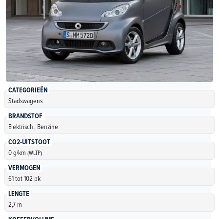
CATEGORIEËN
Stadswagens
BRANDSTOF
Elektrisch,
Benzine
CO2-UITSTOOT
0 g/km
(WLTP)
VERMOGEN
61 tot 102 pk
LENGTE
2,7 m