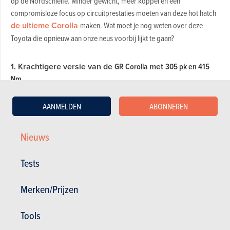
op de Nordschleife. Minder gewicht, meer koppel en een
compromisloze focus op circuitprestaties moeten van deze hot hatch
de ultieme Corolla
maken. Wat moet je nog weten over deze
Toyota die opnieuw aan onze neus voorbij lijkt te gaan?
1. Krachtigere versie van de
GR Corolla
met
305 pk en 415
Nm
Onder de motorkap van de GRMN Corolla ligt de 1,6 liter-
AANMELDEN
ABONNEREN
motor die wij kennen uit de GR Yaris. De drukgevoede ziet zijn
vermogen stijgen van 300 naar 305 pk, al heeft Toyota vooral
Nieuws
gewerkt aan het motorkoppel. Dat stijgt niet alleen naar 415
km/u, maar heeft vooral extra slagkracht in het middengebied.
Tests
En dat zou ervoor moeten zorgen dat deze hot hatch sneller
uitaccelereert bij het verlaten van bochten.
Merken/Prijzen
Tools