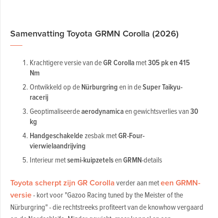
Samenvatting Toyota GRMN Corolla (2026)
Krachtigere versie van de
GR Corolla
met
305 pk en 415
Nm
Ontwikkeld op de
Nürburgring
en in de
Super Taikyu-
racerij
Geoptimaliseerde
aerodynamica
en gewichtsverlies van
30
kg
Handgeschakelde
zesbak met
GR-Four-
vierwielaandrijving
Interieur met
semi-kuipzetels
en
GRMN
-details
Toyota scherpt zijn GR Corolla
verder aan met
een GRMN-
versie
- kort voor "Gazoo Racing tuned by the Meister of the
Nürburgring" - die rechtstreeks profiteert van de knowhow vergaard