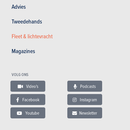
Advies
Tweedehands
Fleet & lichtevracht
Magazines
2. Ontwikkeld op de
Nürburgring
en in de
Super Taikyu-racerij
VOLG ONS
GRMN staat niet zomaar voor "Gazoo Racing tuned by the
Video's
Podcasts
Meister of the Nürburgring": de Toyota-testrijders lieten bloed,
zweet en tranen op d
e Nordschleife, in een poging de ideale set-
Facebook
Instagram
up te vinden. Dat resulteert in een herwerkte ophanging en een
aangepaste stuurinrichting, terwijl
Michelins Pilot Sport Cup 2 voor
Youtube
Newsletter
meer grip en precisie moeten zorgen. Toyota tapte ook expertise in
de Japanse Super Taikyu-racerij, waar een toerwagenversie van de