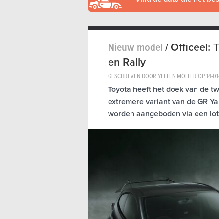
Nieuw model
/
Officeel: 
en Rally
GESCHREVEN DOOR YEELEN MÖLLER OP
14-01
Toyota heeft het doek van de t
extremere variant van de GR Ya
worden aangeboden via een lote