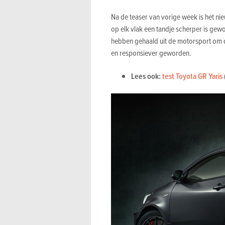
Na de teaser van vorige week is het ni
op elk vlak een tandje scherper is gewo
hebben gehaald uit de motorsport om de 
en responsiever geworden.
Lees ook:
test Toyota GR Yaris