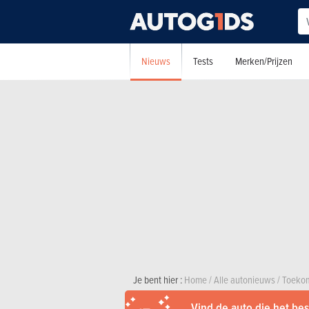
Nieuws
Tests
Merken/Prijzen
Je bent hier :
Home
/
Alle autonieuws
/
Toekom
Vind de auto die het best