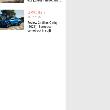
4xe (2026) - alsnog met...
EERSTE TESTS
31-07-2026
Review Cadillac Optiq
(2026) - Europese
comeback in stijl?