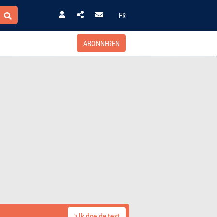
FR
ABONNEREN
> Ik doe de test