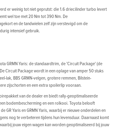
 er weinig tot niet geprutst: die 1.6 driecilinder turbo levert
eemt wel toe met 20 Nm tot 390 Nm. De
ngekort en de tandwielen zelf zijn verstevigd om de
durig intensief gebruik.
yota GRMN Yaris: de standaardtrim, de 'Circuit Package' (de
). De Circuit Package wordt in een oplage van amper 50 stuks
teel-lak, BBS GRMN-velgen, grotere remmen, Bilstein-
re zijschorten en een extra spoilerlip vooraan.
soirepakket van de dealer en biedt rally-geoptimaliseerde
 een bodembescherming en een rolkooi. Toyota belooft
e GR Yaris en GRMN Yaris, waarbij er nieuwe onderdelen en
ens nog te verbeteren tijdens hun levensduur. Daarnaast komt
waarbij jouw eigen wagen kan worden geoptimaliseerd bij jouw