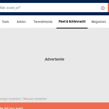
Fleet & lichtevracht
Tools
Advies
Tweedehands
Magazines
stige modellen
/
Nieuwe modellen
e bij jou past