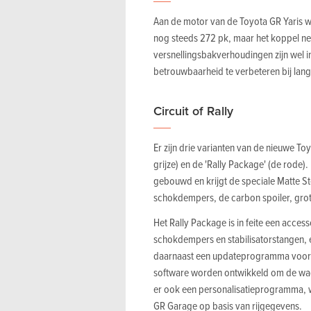
Aan de motor van de Toyota GR Yaris werd
nog steeds 272 pk, maar het koppel n
versnellingsbakverhoudingen zijn wel i
betrouwbaarheid te verbeteren bij lang
Circuit of Rally
Er zijn drie varianten van de nieuwe To
grijze) en de 'Rally Package' (de rode
gebouwd en krijgt de speciale Matte S
schokdempers, de carbon spoiler, grote
Het Rally Package is in feite een acces
schokdempers en stabilisatorstangen,
daarnaast een updateprogramma voor d
software worden ontwikkeld om de wag
er ook een personalisatieprogramma, 
GR Garage op basis van rijgegevens.