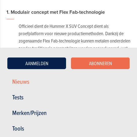
1. Modulair concept met Flex Fab-technologie
Officieel dient de Hummer X SUV Concept dient als
proefplatform voor nieuwe productiemethoden. Dankzij de
zogenaamde Flex Fab-technologie kunnen metalen onderdelen
zonder traditionele persmatrijzen worden geproduceerd, wat
kleine productiereeksen en verregaande personalisering
mogelijk maakt. Ook het interieur volgt die filosofie, met
AANMELDEN
ABONNEREN
stapelbare schermen die zich aanpassen aan het
gebruiksscenario.
Nieuws
Tests
Merken/Prijzen
Tools