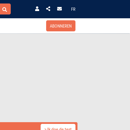
FR
ABONNEREN
> Ik doe de test