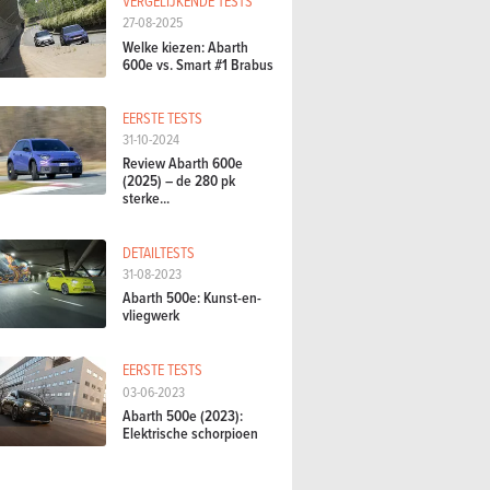
VERGELIJKENDE TESTS
27-08-2025
Welke kiezen: Abarth
600e vs. Smart #1 Brabus
EERSTE TESTS
31-10-2024
Review Abarth 600e
(2025) – de 280 pk
sterke...
DETAILTESTS
31-08-2023
Abarth 500e: Kunst-en-
vliegwerk
EERSTE TESTS
03-06-2023
Abarth 500e (2023):
Elektrische schorpioen