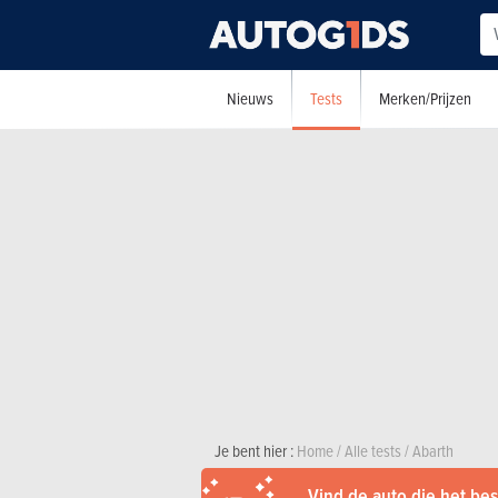
Tests
Nieuws
Merken/Prijzen
Je bent hier :
Home
/
Alle tests
/
Abarth
Vind de auto die het best