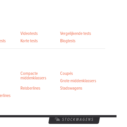
Videotests
Vergelijkende tests
ests
Korte tests
Blogtests
Compacte
Coupés
middenklassers
Grote middenklassers
Reisberlines
Stadswagens
rlines
STOCKWAGENS