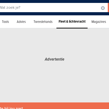
Fleet & lichtevracht
Tools
Advies
Tweedehands
Magazines
e bij jou past