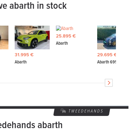
e abarth in stock
25.895 €
Abarth
31.995 €
29.695 €
Abarth
Abarth 695
TWEEDEHANDS
edehands abarth