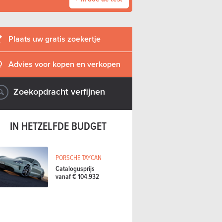
Plaats uw gratis zoekertje
Advies voor kopen en verkopen
Zoekopdracht verfijnen
IN HETZELFDE BUDGET
PORSCHE TAYCAN
Catalogusprijs
vanaf € 104.932