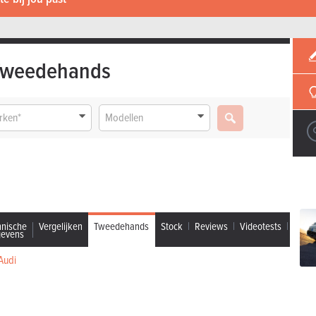
Tweedehands
rken*
Modellen
hnische
Vergelijken
Tweedehands
Stock
Reviews
Videotests
gevens
Audi