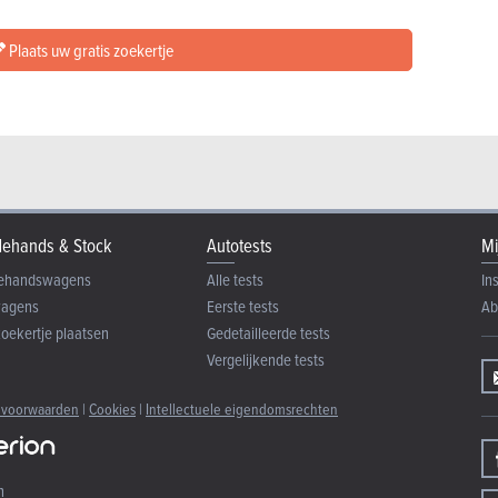
Plaats uw gratis zoekertje
ehands & Stock
Autotests
Mi
ehandswagens
Alle tests
In
wagens
Eerste tests
Ab
zoekertje plaatsen
Gedetailleerde tests
Vergelijkende tests
 voorwaarden
|
Cookies
|
Intellectuele eigendomsrechten
n