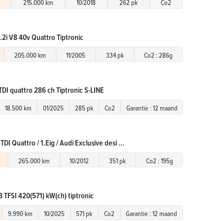
215.000 km
10/2018
262 pk
Co2
.2i V8 40v Quattro Tiptronic
205.000 km
11/2005
334 pk
Co2 : 286g
TDI quattro 286 ch Tiptronic S-LINE
18.500 km
01/2025
285 pk
Co2
Garantie : 12 maand
TDI Quattro / 1.Eig / Audi Exclusive desi ...
265.000 km
10/2012
351 pk
Co2 : 195g
 TFSI 420(571) kW(ch) tiptronic
9.990 km
10/2025
571 pk
Co2
Garantie : 12 maand