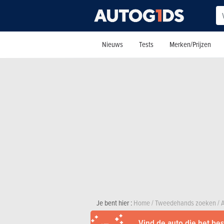
Nieuws
Tests
Merken/Prijzen
Je bent hier :
Home
/
Tweedehands zoeken
/
Vind de auto die het best