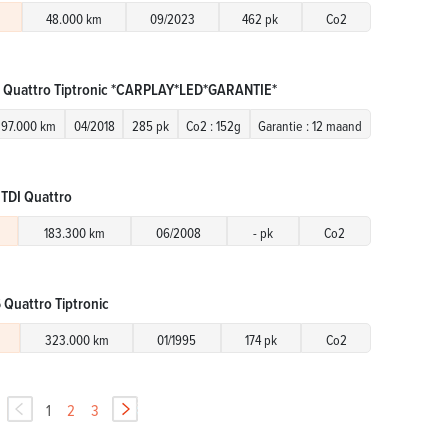
48.000 km
09/2023
462 pk
Co2
i Quattro Tiptronic *CARPLAY*LED*GARANTIE*
97.000 km
04/2018
285 pk
Co2 : 152g
Garantie : 12 maand
 TDI Quattro
183.300 km
06/2008
- pk
Co2
 Quattro Tiptronic
323.000 km
01/1995
174 pk
Co2
1
2
3