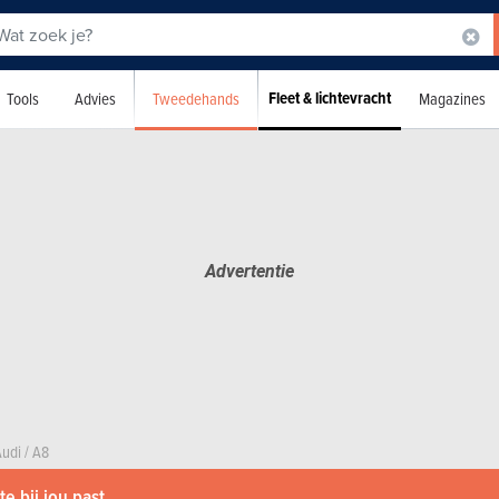
Fleet & lichtevracht
Tweedehands
Tools
Advies
Magazines
Audi
/
A8
e bij jou past