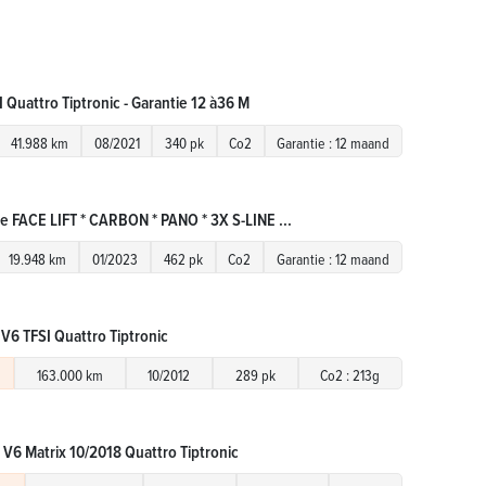
 Quattro Tiptronic - Garantie 12 à36 M
41.988 km
08/2021
340 pk
Co2
Garantie : 12 maand
e FACE LIFT * CARBON * PANO * 3X S-LINE ...
19.948 km
01/2023
462 pk
Co2
Garantie : 12 maand
 V6 TFSI Quattro Tiptronic
163.000 km
10/2012
289 pk
Co2 : 213g
 V6 Matrix 10/2018 Quattro Tiptronic