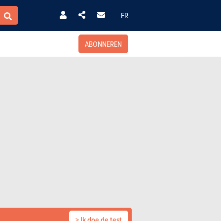
FR
ABONNEREN
> Ik doe de test