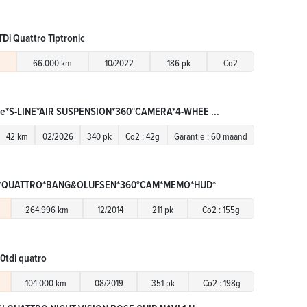
TDi Quattro Tiptronic
66.000 km
10/2022
186 pk
Co2
Ie*S-LINE*AIR SUSPENSION*360°CAMERA*4-WHEE ...
42 km
02/2026
340 pk
Co2 : 42g
Garantie : 60 maand
Di*QUATTRO*BANG&OLUFSEN*360°CAM*MEMO*HUD*
264.996 km
12/2014
211 pk
Co2 : 155g
0tdi quatro
104.000 km
08/2019
351 pk
Co2 : 198g