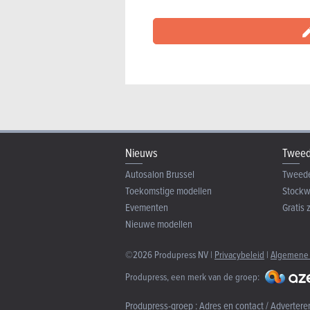
Nieuws
Tweed
Autosalon Brussel
Tweed
Toekomstige modellen
Stock
Evementen
Gratis 
Nieuwe modellen
©2026 Produpress NV |
Privacybeleid
|
Algemene
Produpress, een merk van de groep:
Produpress-groep :
Adres en contact / Advertere