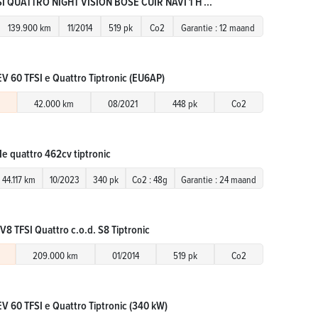
SI QUATTRO NIGHT VISION BOSE CUIR NAVI 1 H ...
139.900 km
11/2014
519 pk
Co2
Garantie : 12 maand
V 60 TFSI e Quattro Tiptronic (EU6AP)
42.000 km
08/2021
448 pk
Co2
Ie quattro 462cv tiptronic
44.117 km
10/2023
340 pk
Co2 : 48g
Garantie : 24 maand
V8 TFSI Quattro c.o.d. S8 Tiptronic
209.000 km
01/2014
519 pk
Co2
V 60 TFSI e Quattro Tiptronic (340 kW)