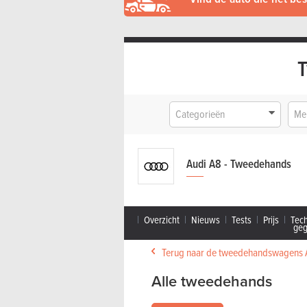
Categorieën
Me
Audi A8 - Tweedehands
Overzicht
Nieuws
Tests
Prijs
Tec
ge
Terug naar de tweedehandswagens 
Alle tweedehands