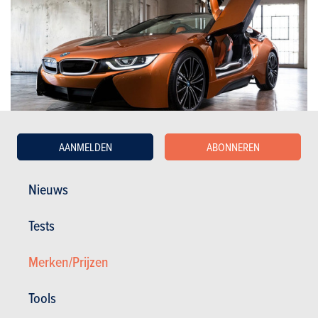
AANMELDEN
ABONNEREN
Cabriolets
Nieuws
BMW
i8 Roadster (2020)
Tests
NIET MEER BESCHIKBAAR
Merken/Prijzen
Tools