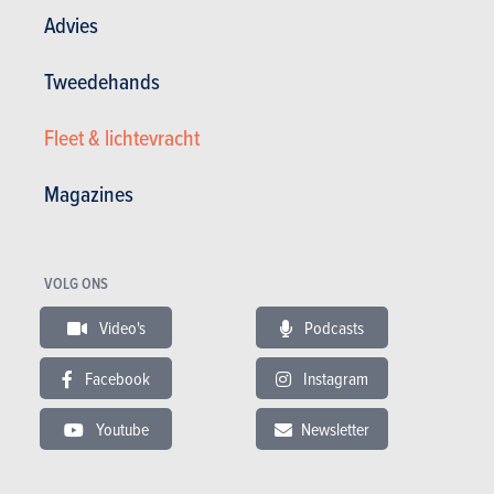
Advies
Tweedehands
TESTS
BMW I8
Fleet & lichtevracht
Onze tests
Magazines
VOLG ONS
Video's
Podcasts
Facebook
Instagram
Youtube
Newsletter
DETAILTESTS
EERST