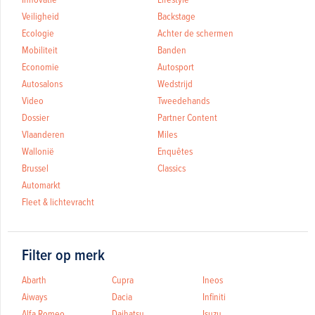
Veiligheid
Backstage
Ecologie
Achter de schermen
Mobiliteit
Banden
Economie
Autosport
Autosalons
Wedstrijd
Video
Tweedehands
Dossier
Partner Content
Vlaanderen
Miles
Wallonië
Enquêtes
Brussel
Classics
Automarkt
Fleet & lichtevracht
Filter op merk
Abarth
Cupra
Ineos
Aiways
Dacia
Infiniti
Alfa Romeo
Daihatsu
Isuzu