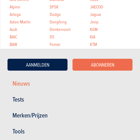
Alpine
DFSK
JAECOO
Artega
Dodge
Jaguar
Aston Martin
Dongfeng
Jeep
Audi
Donkervoort
KGM
BAIC
DS
KIA
BAW
Ferrari
KTM
Bentley
Fiat
Lada
Bestune
Firefly
Lamborghini
AANMELDEN
ABONNEREN
BMW
Fisker
Lancia
BMW Alpina
Ford
Land Rover
BYD
Forthing
Leapmotor
Nieuws
Cadillac
GEELY
Lexus
Caterham
Honda
Lotus
Tests
Chevrolet
Hongqi
Lynk & Co
Chrysler
Hummer
Maserati
Merken/Prijzen
Citroën
Hyundai
Maxus
Mazda
Seres
Tools
McLaren
Silence