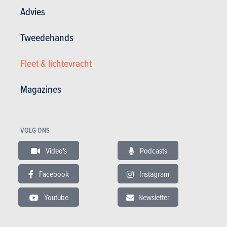
Advies
Tweedehands
Stadswagens
Fleet & lichtevracht
Hyundai
Magazines
i10 (2025)
PRIJS
CO2
VOLG ONS
BENZINE
17.949 tot 22.349 €
114 tot 125 g/km
(WLTP)
Video's
Podcasts
Facebook
Instagram
Meer weten
Youtube
Newsletter