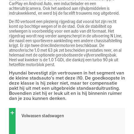
CarPlay en Android Auto, een inductielader en een
achteruitrijcamera. Ook het aanbod aan rijhulpmiddelen is
indrukwekkend, en werd bij de facelift trouwens nog uitgebreid.
De i10 vertoont een plezierig rijgedrag dat vooral tot zijn recht
komt op bochtige wegen of in de stad. Ook de stabiliteit op
snelwegen is voorbeeldig voor een auto van dit formaat. Het
rijgedrag wordt nog verder aangescherpt in de uitvoering N Line,
die naast een sportievere aankleding een andere chassisafstelling
krijgt. Er zijn twee driecilindermotoren beschikbaar. De
atmosferische 1.0 met 63 pk zet bescheiden prestaties neer, en al
helemaal met de optionele gerobotiseerde vijfversnellingsbak.
Heel wat kwieker is de 1.0 T-GDi, die dankzij een turbo 90 pk uit
hetzelfde motorblok perst.
Hyundai bevestigt zijn vertrouwen in het segment van
de kleine stadsauto’s met deze i10. De goedkoopste in
deze klasse is hij zeker niet, maar ter compensatie
pakt hij uit met een uitgebreide standaarduitrusting.
Bovendien ziet hij er leuk uit en is hij binnenin ruimer
dan je zou kunnen denken.
Volwassen stadswagen