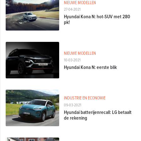
NIEUWE MODELLEN
27-04-2021
Hyundai Kona N: hot-SUV met 280
pk!
NIEUWE MODELLEN
10-03-2021
Hyundai Kona N: eerste blik
INDUSTRIE EN ECONOMIE
09-03-2021
Hyundai batterijenrecall: LG betaalt
de rekening