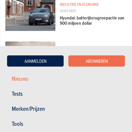
INDUSTRIE EN ECONOMIE
24-02-2021
Hyundai: batterijterugroepactie van
900 miljoen dollar
PROTOTYPES EN CONCEPTCARS
12-01-2021
AANMELDEN
ABONNEREN
Hyundai komt met sportieve Kona N
Nieuws
Tests
NIEUWE MODELLEN
12-11-2020
Hyundai presenteert vernieuwde
Merken/Prijzen
Kona Electric
Tools