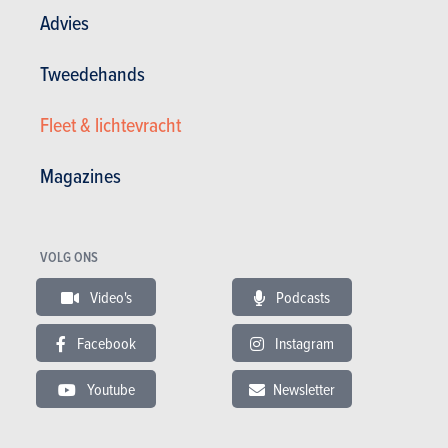
Advies
Tweedehands
Fleet & lichtevracht
Magazines
VOLG ONS
KGM Rexton
Video's
Podcasts
Algemene tevredenheid :
-/20
Facebook
Instagram
Gem. verbruik (l/100km) :
-
Youtube
Newsletter
Geen algemene beoordeling
Geen beoordeling