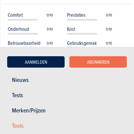
Comfort
Prestaties
0/10
0/10
Onderhoud
Kost
0/10
0/10
Betrouwbaarheid
Gebruiksgemak
0/10
0/10
Verbruik
Veiligheid
0/10
0/10
AANMELDEN
ABONNEREN
Uitrusting
Wegligging
0/10
0/10
Nieuws
Tests
Lijst van modellen over alle generaties
Merken/Prijzen
heen
Tools