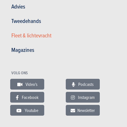
Advies
Tweedehands
Fleet & lichtevracht
Magazines
Topklasseberlines
VOLG ONS
Maserati
Video's
Podcasts
Ghibli (2023)
Facebook
Instagram
NIET MEER BESCHIKBAAR
Youtube
Newsletter
KIES EEN BRANDSTOF