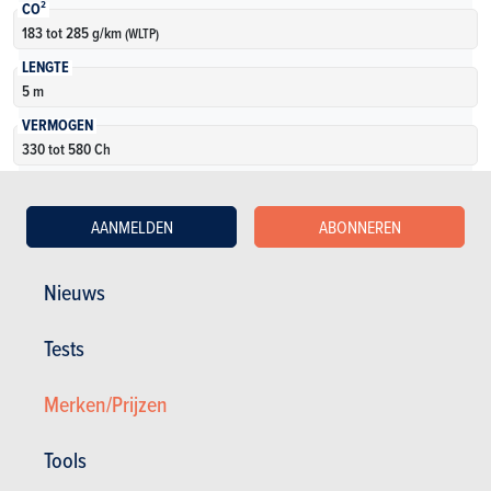
CO²
183 tot 285 g/km
(WLTP)
LENGTE
5 m
VERMOGEN
330 tot 580 Ch
KOFFERVOLUME
500 l
AANMELDEN
ABONNEREN
AANTAL VERSIES
3
Nieuws
Meer weten
Tests
Merken/Prijzen
Tools