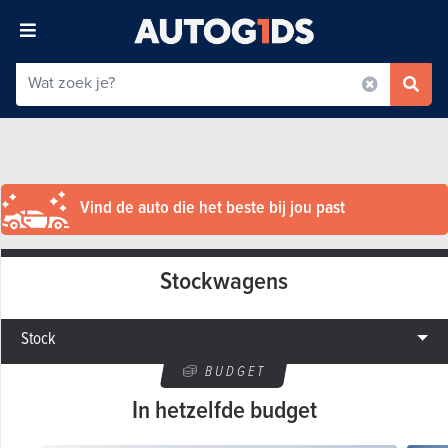
Vind de auto die het beste bij jou past
Stockwagens
Stock
BUDGET
In hetzelfde budget