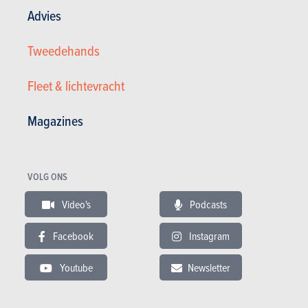
Advies
Tweedehands
Fleet & lichtevracht
Magazines
VOLG ONS
Video's
Podcasts
Mercedes-Benz GLS 350 d 4-Matic AMG LINE 7 SEATS / 7 ...
Facebook
Instagram
25.950 €
258.000 km
01/2017
Youtube
Newsletter
258 pk
Co2 : 199g
Garantie : 12 maand