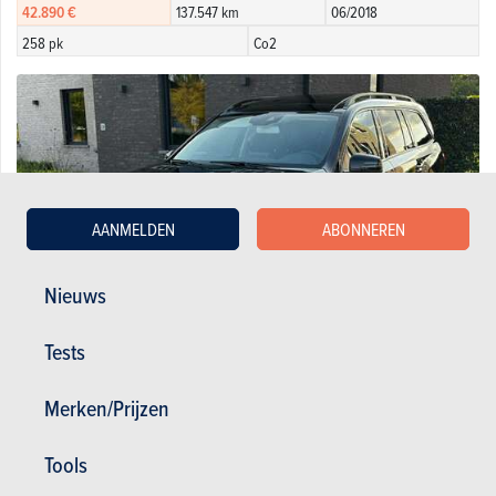
42.890 €
137.547 km
06/2018
258 pk
Co2
AANMELDEN
ABONNEREN
Nieuws
Tests
Merken/Prijzen
Mercedes-Benz d 4-Matic AMG-Line
18.500 €
300.000 km
06/2016
Tools
258 pk
Co2