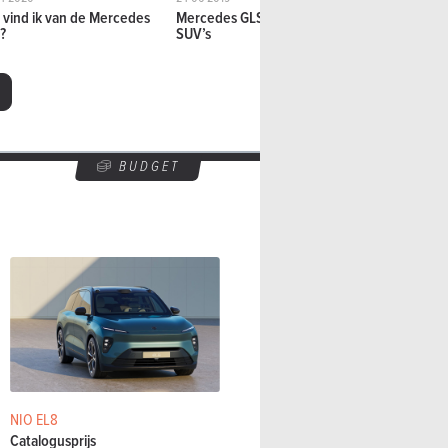
 vind ik van de Mercedes
Mercedes GLS: De S-Klasse der
Mercedes G
?
SUV’s
Luxemasto
BUDGET
NIO EL8
Catalogusprijs