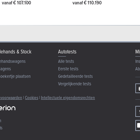
vanaf € 107.100
vanaf € 110.190
ehands & Stock
Autotests
Mi
ehandswagens
Alle tests
In
wagens
Eerste tests
Ab
zoekertje plaatsen
Gedetailleerde tests
Vergelijkende tests
 voorwaarden
|
Cookies
|
Intellectuele eigendomsrechten
n
ds