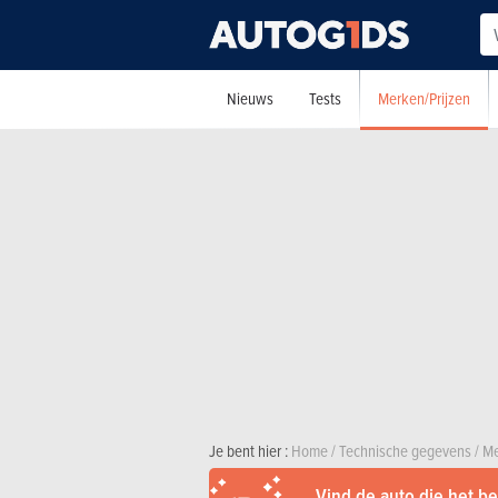
Merken/Prijzen
Nieuws
Tests
Je bent hier :
Home
/
Technische gegevens
/
Me
Vind de auto die het bes