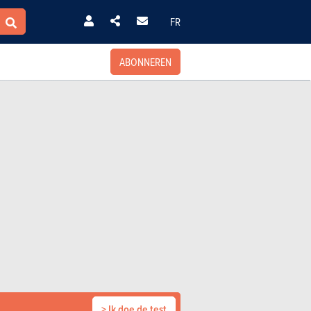
FR
ABONNEREN
> Ik doe de test