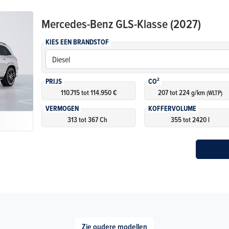
Mercedes-Benz
GLS-Klasse (2027)
KIES EEN BRANDSTOF
PRIJS
CO²
110.715 tot 114.950 €
207 tot 224 g/km
(WLTP)
VERMOGEN
KOFFERVOLUME
313 tot 367 Ch
355 tot 2420 l
Zie oudere modellen