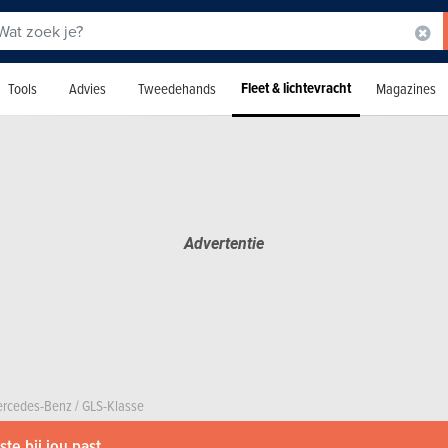
Fleet & lichtevracht
Tools
Advies
Tweedehands
Magazines
rcedes-Benz
/
GLS-Klasse
te bij jou past