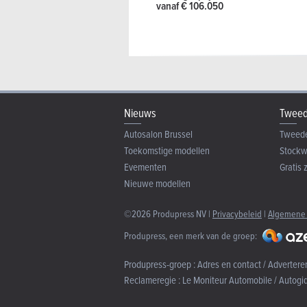
vanaf € 106.050
Nieuws
Tweed
Autosalon Brussel
Tweed
Toekomstige modellen
Stock
Evementen
Gratis 
Nieuwe modellen
©2026 Produpress NV |
Privacybeleid
|
Algemene
Produpress, een merk van de groep:
Produpress-groep :
Adres en contact / Advertere
Reclameregie :
Le Moniteur Automobile / Autogi