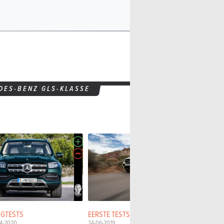
DES-BENZ GLS-KLASSE
OGTESTS
EERSTE TESTS
EERSTE TES
4-2020
24-06-2019
11-05-2016