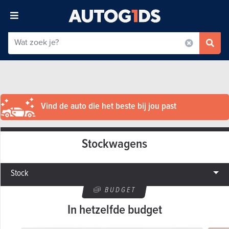
Vind de auto die het beste bij jou past
Stockwagens
Stock
BUDGET
In hetzelfde budget