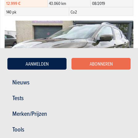
12.999 €
43.060 km
08/2019
140 pk
Co2
AANMELDEN
ABONNEREN
Nieuws
Tests
Merken/Prijzen
Nissan Qashqai 1.5 dCi 2WD Tekna
11.500 €
140.000 km
02/2017
Tools
110 pk
Co2 : 99g