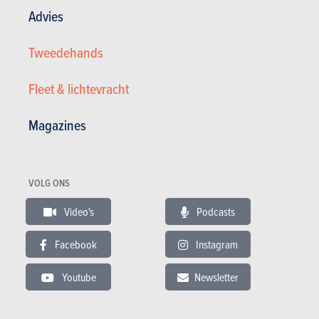
Advies
Tweedehands
Fleet & lichtevracht
Magazines
VOLG ONS
Video's
Podcasts
Nissan MHEV Acenta Xtronic
Facebook
Instagram
23.930 €
58.829 km
01/2024
Youtube
Newsletter
158 pk
Co2
Garantie : 12 maand