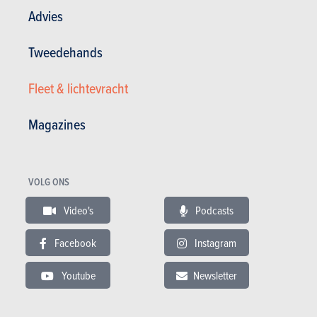
Advies
Tweedehands
Fleet & lichtevracht
Magazines
Monovolumes
Peugeot
VOLG ONS
Partner 5d (2025)
Video's
Podcasts
KIES EEN BRANDSTOF
Facebook
Instagram
PRIJS
Youtube
Newsletter
31.955 tot 35.355 €
CO²