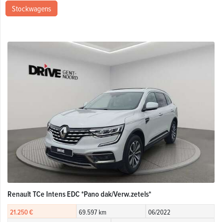
Stockwagens
Renault TCe Intens EDC *Pano dak/Verw.zetels*
21.250 €
69.597 km
06/2022