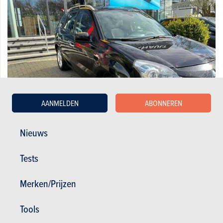
AANMELDEN
ABONNEREN
Nieuws
Renault Koleos 2.0 dCi 4x4 Dynamique Plus FAP
Tests
2.850 €
206.994 km
04/2010
149 pk
Co2
Merken/Prijzen
Tools