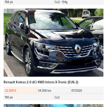
158 pk
Co2 : 134g
Renault Koleos 2.0 dCi 4WD Intens X-Tronic (EU6.2)
22.500 €
34.300 km
07/2020
190 pk
Co2