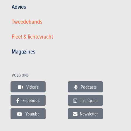
Advies
Tweedehands
Fleet & lichtevracht
Magazines
Renault , 1.3TCE, 2021, 33.848km\'s, Automaat + Garan ...
VOLG ONS
19.950 €
33.848 km
08/2021
Video's
Podcasts
158 pk
Co2
Garantie : 12 maand
Facebook
Instagram
Youtube
Newsletter