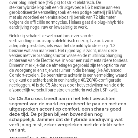
over plug-inhybride (195 pk) tot strikt elektrisch. De
stekkerhybride koppelt een drukgevoede 1.6-benzine aan een
gerobotiseerde versnellingsbak en een potige batterij (18 kWh),
met als voordeel een emissieloos rij bereik van 72 kilometer
volgens de offi ciële normcyclus. Helaas gaat die plug-inhybride
aandrijving nogal ruw en lawaaierig te werk.
Gelukkig schakelt ze wel naadloos over van de
verbrandingsmodus op volelektrisch en zorgt ze ook voor
adequate prestaties, iets waar het de mildhybride en zijn 1.2-
benzine wat aan mankeert. Het rijgedrag is zacht, maar deze
versies met verbrandingsmotor wisselen de multilinkophanging
achteraan van de Electric wel in voor een rudimentairdere torsieas.
Binnenin merk je dat de afmetingen gegroeid zijn ten opzichte van
de voorganger en zit je wat ruimer in die behaaglijke Advanced
Comfort-stoelen. De beenruimte achterin is een vermelding waard
en je kunt de achterbank in een handige 40/20/40-confi guratie
neerleggen. Al is de C5 Aircross door het verdwijnen van de drie
afzonderlijk verschuifbare stoelen achterin wel zijn USP kwijt.
De C5 Aircross treedt aan in het felst bevochten
segment van de markt en probeert te paaien met een
uitgesproken accent op comfort, een schaars goed
deze tijd. De prijzen blijven bovendien nog
schappelijk. Jammer dat de hybride aandrijving wat
verfi jning mist, zeker vergeleken met de elektrische
variant.