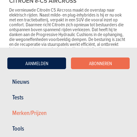
CITROËN ë-C5 AIRCROSS
De vernieuwde Citroën C5 Aircross maakt de overstap naar
elektrisch rijden. Naast milde- en plug-inhybrides is hij er nu ook
met een tractiebatterij, verpakt in een SUV die vooral inzet op
comfort. Daarmee richt Citroën zich opnieuw tot bestuurders die
ontspannen boven spannend rijden verkiezen. Dat heeft hij te
danken aan de Progressive Hydraulic Cushions in de ophanging,
die wegoneffenheden voorbeeldig dempen. De besturing is zacht
en de recuperatie via stuurspatels werkt efficiënt, al ontbreekt
helaas een echte eenpedaalmodus. Net als zijn familiegenoten
(Peugeot 3008, Opel Grandland, Jeep Compass) staat de ë-C5
Aircross op het STLA Medium-platform, inclusief een 73 kWh-
AANMELDEN
ABONNEREN
batterij die via één elektromotor 210 pk aan de voorwielen afzet,
goed voor een WLTP-rijbereik van 520 kilometer. Binnenkort volgt
een 97 kWh-variant (230 pk) met en rijbereik dat komaf maakt met
range anxiety: tot 680 kilometer.
Nieuws
Snelladen kan aan 160 kW, op wisselstroom is dat 11 kW. Plezant is
dat Citroën zijn comfortaccent ook binnenin tot volle wasdom laat
Tests
komen. De stoelen zijn dik gepolsterd, met een extra schuimlaag,
wat het typische Citroën-comfort alle krediet geeft. Een origineel
duurzaam accent: delen van de deurpanelen en de middenconsole
zijn afgewerkt met wijnstokvezels uit de Bourgogne. Ook
Merken/Prijzen
verrassend is het verticale infotainmentdisplay, het zogenoemde
'watervalscherm, dat overzichtelijk en makkelijk te bedienen is. De
koffer is met 612 liter best royaal, al stellen we met spijt vast dat
Tools
Citroën de verschuifbare achterbank van de voorganger heeft
gecanceld.