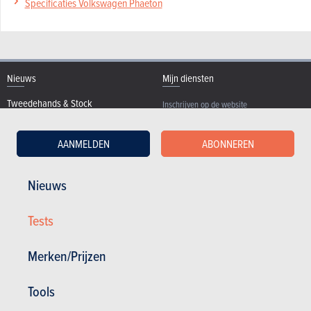
Specificaties Volkswagen Phaeton
Nieuws
Mijn diensten
Tweedehands & Stock
Inschrijven op de website
Abonneer u op het magazine
Autotests
AANMELDEN
ABONNEREN
Contact
©2026 Produpress NV | Over ProduPress |
Privacybeleid
|
Algemene voorwaarden
|
Nieuws
Intellectuele eigendomsrechten
Produpress, een merk van de groep:
Tests
Merken/Prijzen
Powered with
www.autogids.be onderdeel Produpress-
groep. Uitgever sinds 1950.
Tools