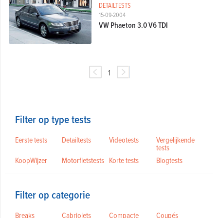
DETAILTESTS
15-09-2004
VW Phaeton 3.0 V6 TDI
1
Filter op type tests
Eerste tests
Detailtests
Videotests
Vergelijkende
tests
KoopWijzer
Motorfietstests
Korte tests
Blogtests
Filter op categorie
Breaks
Cabriolets
Compacte
Coupés