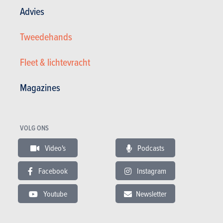
Advies
Tweedehands
Fleet & lichtevracht
Magazines
Volkswagen 1.0i*AUTOMATIQUE*FAIBLES TAXES*FAIBLE CONS ...
VOLG ONS
6.390 €
97.000 km
09/2013
Video's
Podcasts
60 pk
Co2
Garantie : 12 maand
Facebook
Instagram
Youtube
Newsletter