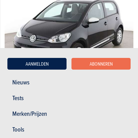
AANMELDEN
ABONNEREN
Nieuws
Volkswagen 1.0 Move up! BlueMotion Tech
Tests
8.999 €
81.030 km
09/2018
60 pk
Co2 : 117g
Garantie : 12 maand
Merken/Prijzen
Tools