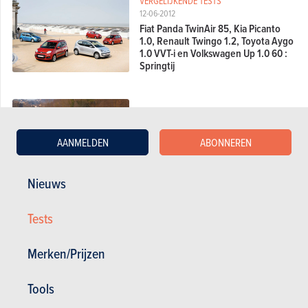
VERGELIJKENDE TESTS
12-06-2012
Fiat Panda TwinAir 85, Kia Picanto
1.0, Renault Twingo 1.2, Toyota Aygo
1.0 VVT-i en Volkswagen Up 1.0 60 :
Springtij
EERSTE TESTS
18-04-2012
AANMELDEN
ABONNEREN
Volkswagen Up A/CNG
Nieuws
Tests
DETAILTESTS
23-12-2011
Merken/Prijzen
Volkswagen Up 1.0 75
Tools