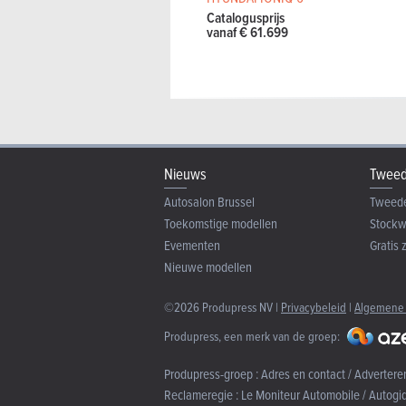
Catalogusprijs
vanaf € 61.699
Nieuws
Tweed
Autosalon Brussel
Tweed
Toekomstige modellen
Stock
Evementen
Gratis 
Nieuwe modellen
©2026 Produpress NV |
Privacybeleid
|
Algemene
Produpress, een merk van de groep:
Produpress-groep :
Adres en contact / Advertere
Reclameregie :
Le Moniteur Automobile / Autogi