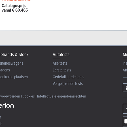
Catalogusprijs
vanaf € 60.465
ehands & Stock
Autotests
Mi
ehandswagens
Alle tests
In
wagens
Eerste tests
Ab
zoekertje plaatsen
Gedetailleerde tests
Vergelijkende tests
 voorwaarden
|
Cookies
|
Intellectuele eigendomsrechten
n
ds