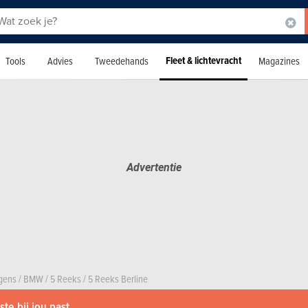
Fleet & lichtevracht
Tools
Advies
Tweedehands
Magazines
agens
/
BMW
/
5 Reeks
/
5 Reeks Berline
te bij jou past