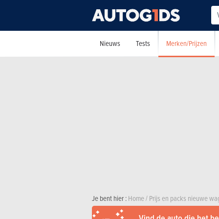
Merken/Prijzen
Nieuws
Tests
Je bent hier :
Home
/
Prijs en packs nieuwe w
Vind de auto die het bes