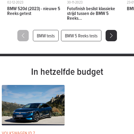
02-12-2023
30-11-2023
23-0
BMW 520d (2023) - nieuwe 5
Fotofinish beslist klassieke
BMW
Reeks getest
strijd tussen de BMW 5
Reeks...
BMW tests
BMW 5 Reeks tests
In hetzelfde budget
VOLKSWAGEN ID.7