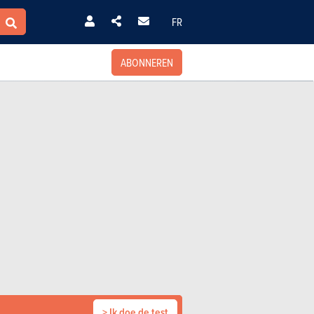
FR
ABONNEREN
> Ik doe de test