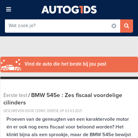
Vind de auto die het beste bij jou past
BMW 545e : Zes fiscaal voordelige
Eerste test
/
cilinders
GESCHREVEN DOOR CEDRIC DERESE OP
03-03-2021
Proeven van de geneugten van een karaktervolle motor
én er ook nog eens fiscaal voor beloond worden? Het
klinkt bijna als een sprookje, maar de BMW 545e bewijst