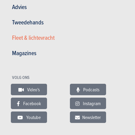
Advies
Verbruik kan oplopen
Hoge prijs
Tweedehands
Fleet & lichtevracht
Bekijk de fotogalerij
Magazines
Magazine kopen (n° 1076)
VOLG ONS
In dit artikel :
BMW
,
BMW 5 Reeks
Video's
Podcasts
Facebook
Instagram
Youtube
Newsletter
GESCHREVEN DOOR CEDRIC DERESE OP
03-03-2021