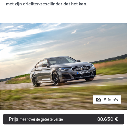
met zijn drieliter-zescilinder dat het kan.
5 foto's
Prijs
88.650 €
meer over de geteste versie