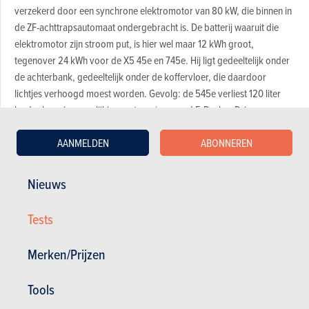
verzekerd door een synchrone elektromotor van 80 kW, die binnen in
de ZF-achttrapsautomaat ondergebracht is. De batterij waaruit die
elektromotor zijn stroom put, is hier wel maar 12 kWh groot,
tegenover 24 kWh voor de X5 45e en 745e. Hij ligt gedeeltelijk onder
de achterbank, gedeeltelijk onder de koffervloer, die daardoor
lichtjes verhoogd moest worden. Gevolg: de 545e verliest 120 liter
laadvolume in vergelijking met een ‘gewone’ 5-Reeks xDrive,
waardoor zijn koffer nog maar 410 liter kan slikken. En de achterbank
AANMELDEN
ABONNEREN
kan weliswaar nog altijd (standaard) in drie delen worden
neergeklapt, maar dan sluit de neergeklapte rugleuning niet meer aan
op de vloer.
Nieuws
Gevrijwaard dynamisch gedrag
Tests
Goed afgesteld hybridesysteem
Merken/Prijzen
Algemeen rijcomfort
Tools
Hoog gewicht