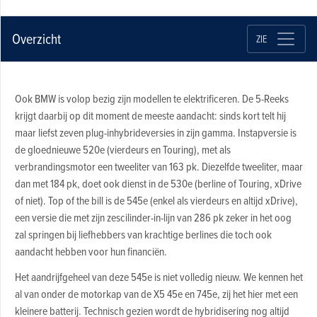
Overzicht
ZIE
Ook BMW is volop bezig zijn modellen te elektrificeren. De 5-Reeks
krijgt daarbij op dit moment de meeste aandacht: sinds kort telt hij
maar liefst zeven plug-inhybrideversies in zijn gamma. Instapversie is
de gloednieuwe 520e (vierdeurs en Touring), met als
verbrandingsmotor een tweeliter van 163 pk. Diezelfde tweeliter, maar
dan met 184 pk, doet ook dienst in de 530e (berline of Touring, xDrive
of niet). Top of the bill is de 545e (enkel als vierdeurs en altijd xDrive),
een versie die met zijn zescilinder-in-lijn van 286 pk zeker in het oog
zal springen bij liefhebbers van krachtige berlines die toch ook
aandacht hebben voor hun financiën.
Het aandrijfgeheel van deze 545e is niet volledig nieuw. We kennen het
al van onder de motorkap van de X5 45e en 745e, zij het hier met een
kleinere batterij. Technisch gezien wordt de hybridisering nog altijd