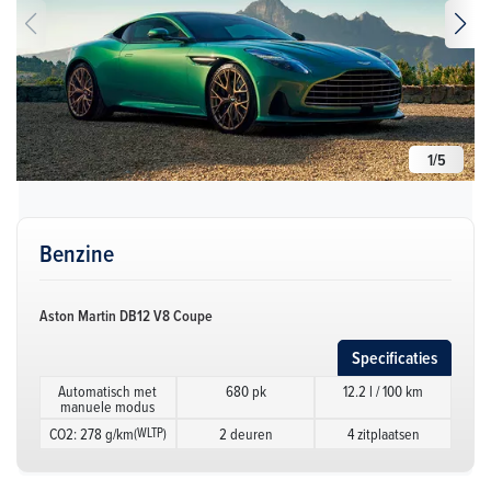
1
/
5
Benzine
Aston Martin DB12 V8 Coupe
Specificaties
Automatisch met
680 pk
12.2 l / 100 km
manuele modus
CO2: 278 g/km
(WLTP)
2 deuren
4 zitplaatsen