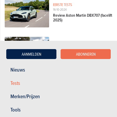
EERSTE TESTS
16-10-2024
Review Aston Martin DBX707 (facelift
2025)
EERSTE TESTS
05-07-2023
AANMELDEN
ABONNEREN
Aston Martin DB12 (2023): Tussen
Bentley en McLaren
Nieuws
Tests
KORTE TESTS
13-04-2022
Aston Martin DBX707 (2022) –
Merken/Prijzen
eindbaas
Tools