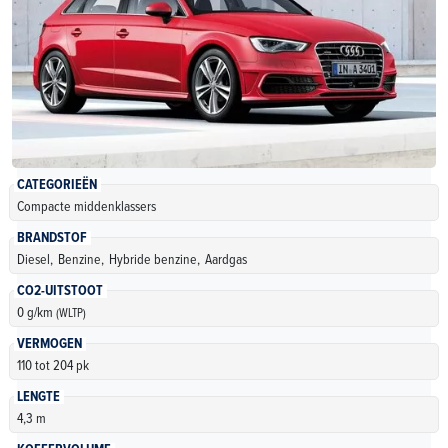
CATEGORIEËN
Compacte middenklassers
BRANDSTOF
Diesel,
Benzine,
Hybride benzine,
Aardgas
CO2-UITSTOOT
0 g/km
(WLTP)
VERMOGEN
110 tot 204 pk
LENGTE
4,3 m