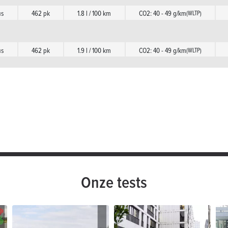
us
462 pk
1.8 l / 100 km
CO2: 40 - 49 g/km
(WLTP)
us
462 pk
1.9 l / 100 km
CO2: 40 - 49 g/km
(WLTP)
Onze tests