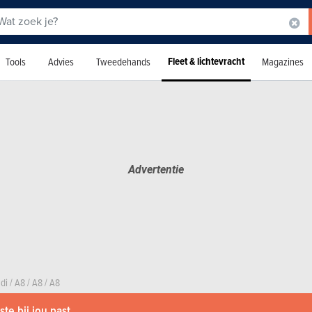
Fleet & lichtevracht
Tools
Advies
Tweedehands
Magazines
di
/
A8
/
A8
/
A8
te bij jou past