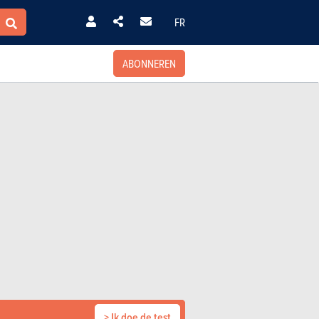
FR
ABONNEREN
> Ik doe de test