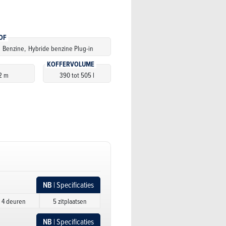
OF
,
Benzine,
Hybride benzine Plug-in
KOFFERVOLUME
2 m
390 tot 505 l
NB
| Specificaties
4 deuren
5 zitplaatsen
NB
| Specificaties