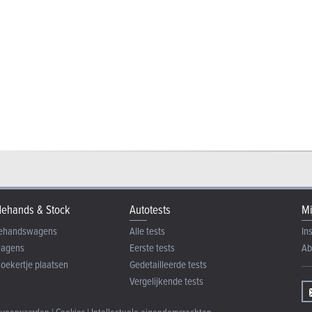
ehands & Stock
Autotests
Mi
ehandswagens
Alle tests
In
wagens
Eerste tests
Ab
zoekertje plaatsen
Gedetailleerde tests
Vergelijkende tests
 voorwaarden
|
Cookies
|
Intellectuele eigendomsrechten