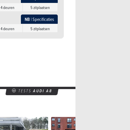
4 deuren
5 zitplaatsen
NB
| Specificaties
4 deuren
5 zitplaatsen
TESTS
AUDI A8