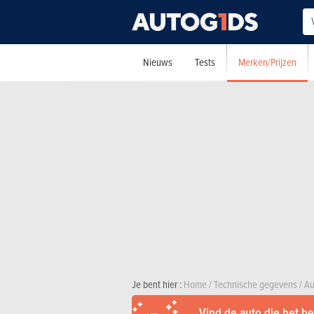
Merken/Prijzen
Nieuws
Tests
Je bent hier :
Home
/
Technische gegevens
/
Au
Vind de auto die het bes