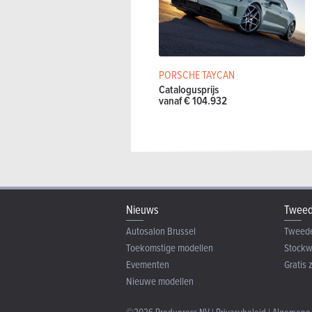
PORSCHE TAYCAN
Catalogusprijs
vanaf € 104.932
Nieuws
Tweed
Autosalon Brussel
Tweed
Toekomstige modellen
Stock
Evementen
Gratis 
Nieuwe modellen
©2026 Produpress NV |
Privacybeleid
|
Algemene