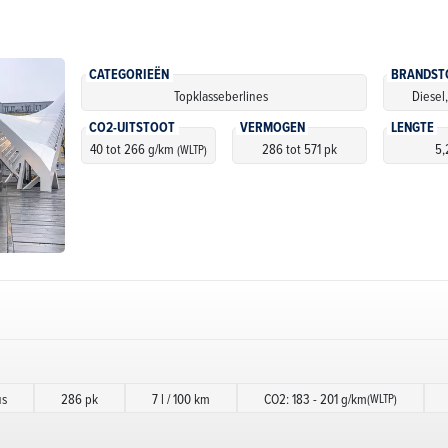
CATEGORIEËN
BRANDST
Topklasseberlines
Diesel
CO2-UITSTOOT
VERMOGEN
LENGTE
40 tot 266 g/km
286 tot 571 pk
5,
(WLTP)
us
286 pk
7 l / 100 km
CO2: 183 - 201 g/km
(WLTP)