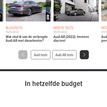
BLOGTESTS
EERSTE TESTS
DET
15-05-2022
06-05-2022
31-0
Wat vind ik van de verlengde
Audi A8 (2022): Immens
Aud
Audi A8 met dieselmotor?
discreet
pre
Audi tests
Audi A8 tests
In hetzelfde budget